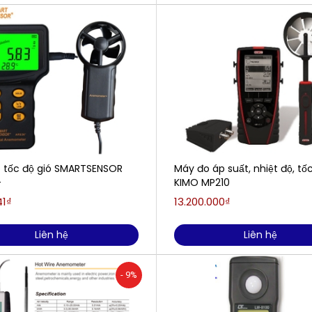
 tốc độ gió SMARTSENSOR
Máy đo áp suất, nhiệt độ, tốc
+
KIMO MP210
41₫
13.200.000₫
Liên hệ
Liên hệ
- 9%