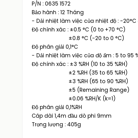
P/N : 0635 1572
Bảo hành : 12 Tháng
- Dải nhiệt làm việc của nhiệt độ : -20°
Độ chính xác : ±0.5 °C (0 to +70 °C)
±0.8 °C (-20 to 0 °C)
Độ phân giải 0,1°C
- Dải nhiệt làm việc của độ ẩm : 5 to 95 
Độ chính xác : ±3 %RH (10 to 35 %RH)
±2 %RH (35 to 65 %RH)
±3 %RH (65 to 90 %RH)
±5 (Remaining Range)
±0.06 %RH/K (k=1)
Độ phân giải 0,1%RH
Cáp dài 1,4m đầu dò phi 9mm
Trọng lượng : 405g