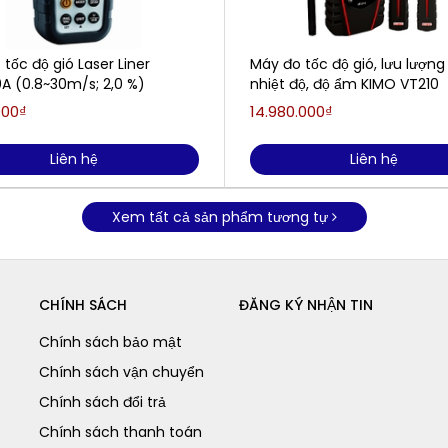
tốc độ gió Laser Liner
Máy đo tốc độ gió, lưu lượng 
0A (0.8~30m/s; 2,0 %)
nhiệt độ, độ ẩm KIMO VT210
000₫
14.980.000₫
Liên hệ
Liên hệ
Xem tất cả sản phẩm tương tự
CHÍNH SÁCH
ĐĂNG KÝ NHẬN TIN
Chính sách bảo mật
Chính sách vận chuyển
Chính sách đổi trả
Chính sách thanh toán