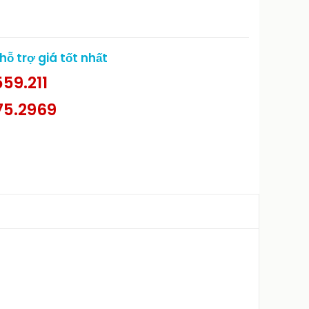
ỗ trợ giá tốt nhất
59.211
75.2969