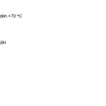
C đến +70 °C
%RH