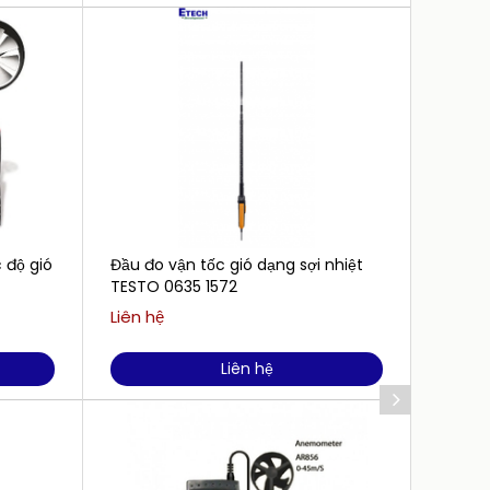
 độ gió
Đầu đo vận tốc gió dạng sợi nhiệt
Máy đo
TESTO 0635 1572
2005A
Liên hệ
Liên h
Liên hệ