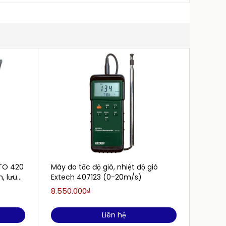
STO 420
Máy đo tốc độ gió, nhiệt độ gió
Máy đo
, lưu
Extech 407123 (0-20m/s)
nhiệt 
VT110 
8.550.000₫
10.540
Liên hệ