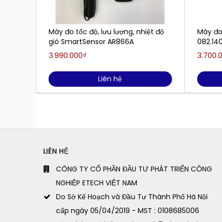
Máy đo tốc độ, lưu lượng, nhiệt độ
Máy đo 
gió SmartSensor AR866A
082.14
3.990.000₫
3.700.
Liên hệ
LIÊN HỆ
CÔNG TY CỔ PHẦN ĐẦU TƯ PHÁT TRIỂN CÔNG
NGHIỆP ETECH VIỆT NAM
Do Sở Kế Hoạch và Đầu Tư Thành Phố Hà Nội
cấp ngày 05/04/2019 - MST : 0108685006