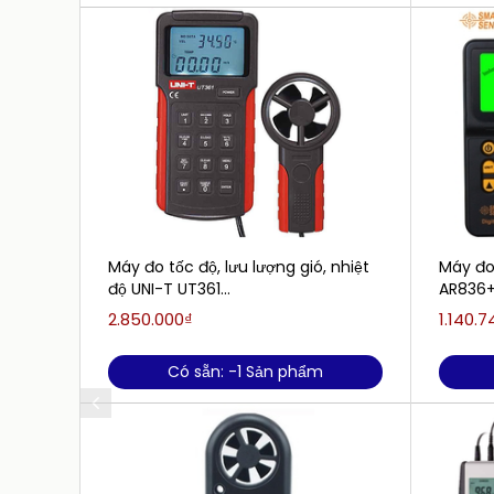
Máy đo tốc độ, lưu lượng gió, nhiệt
Máy đo
độ UNI-T UT361
AR836
(2m/s~30m/s,0°C~40°C)
2.850.000₫
1.140.7
Có sẵn: -1 Sản phẩm