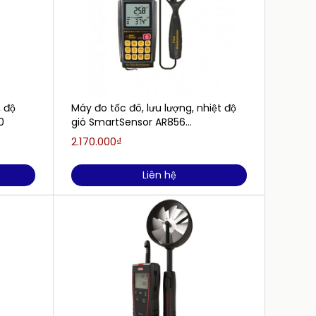
, độ
Máy đo tốc đô, lưu lượng, nhiệt độ
Máy đo
0
gió SmartSensor AR856
(45m/s,45℃, USB, data logger)
2.170.000₫
Liên h
Liên hệ