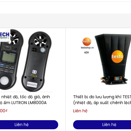
nhiệt độ, tốc độ gió, ánh
Thiết bị đo lưu lượng khí TE
độ ẩm LUTRON LM8000A
(nhiệt độ, áp suất chênh lệch
lượng khí)
000₫
Liên hệ
Liên hệ
Liên hệ