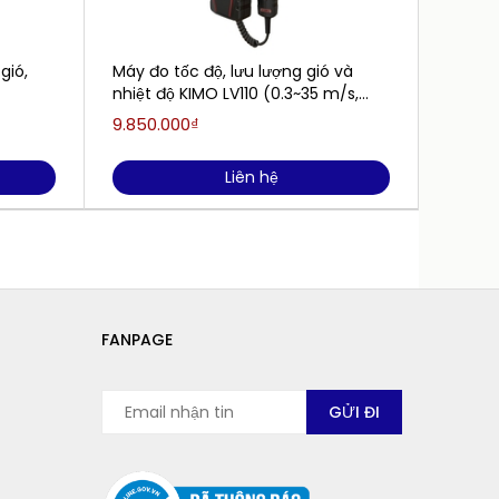
gió,
Máy đo tốc độ, lưu lượng gió và
Máy đo
nhiệt độ KIMO LV110 (0.3~35 m/s,
-20~+80°C)
9.850.000₫
Liên h
Liên hệ
FANPAGE