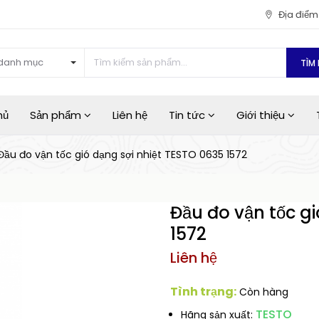
Địa điể
danh mục
TÌM 
hủ
Sản phẩm
Liên hệ
Tin tức
Giới thiệu
Đầu đo vận tốc gió dạng sợi nhiệt TESTO 0635 1572
Đầu đo vận tốc gi
1572
Liên hệ
Tình trạng:
Còn hàng
TESTO
Hãng sản xuất: