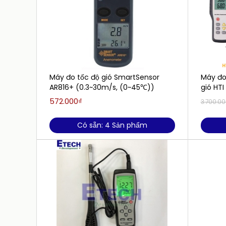
Máy đo tốc độ gió SmartSensor
Máy đo 
AR816+ (0.3~30m/s, (0~45℃))
gió HT
572.000₫
3.700.0
Có sẵn: 4 Sản phẩm