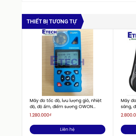
THIẾT BỊ TƯƠNG TỰ
Máy đo tốc độ, lưu lượng gió, nhiệt
Máy đo 
độ, độ ẩm, điểm sương OWON
sáng, 
OWM5500 (0.6 - 40 m/s; 5 - 95
1.280.000₫
2.800.
%RH; -10 - 50 ℃)
Liên hệ