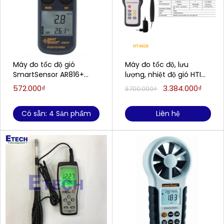
Máy đo tốc độ gió
Máy đo tốc độ, lưu
SmartSensor AR816+
lượng, nhiệt độ gió HTI
(0.3~30m/s, (0~45℃))
HT-9829
572.000₫
3.384.000₫
3.700.000₫
Có sẵn: 4 Sản phẩm
Liên hệ