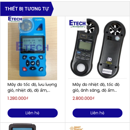
THIẾT BỊ TƯƠNG TỰ
Máy đo tốc độ, lưu lượng
Máy đo nhiệt độ, tốc độ
gió, nhiệt độ, độ ẩm,
gió, ánh sáng, độ ẩm
điểm sương OWON
LUTRON LM8000A
1.280.000₫
2.800.000₫
OWM5500 (0.6 - 40
m/s; 5 - 95 %RH; -10 - 50
Liên hệ
Liên hệ
℃)