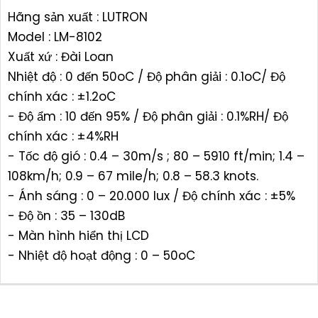
Hãng sản xuất : LUTRON
Model : LM-8102
Xuất xứ : Đài Loan
Nhiệt độ : 0 đến 50oC / Độ phân giải : 0.1oC/ Độ
chính xác : ±1.2oC
- Độ ẩm : 10 đến 95% / Độ phân giải : 0.1%RH/ Độ
chính xác : ±4%RH
- Tốc độ gió : 0.4 – 30m/s ; 80 – 5910 ft/min; 1.4 –
108km/h; 0.9 – 67 mile/h; 0.8 – 58.3 knots.
- Ánh sáng : 0 – 20.000 lux / Độ chính xác : ±5%
- Độ ồn : 35 – 130dB
- Màn hình hiển thị LCD
- Nhiệt độ hoạt động : 0 – 50oC