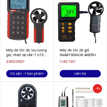
Máy đo tốc độ, lưu lượng
Máy đo tốc độ gió
gió, nhiệt độ UNI-T UT361
SMARTSENSOR AR836+
(2m/s~30m/s,0°C~40°C
2.850.000₫
1.140.741₫
)
Có sẵn: -1 Sản phẩm
Liên hệ
- 9%