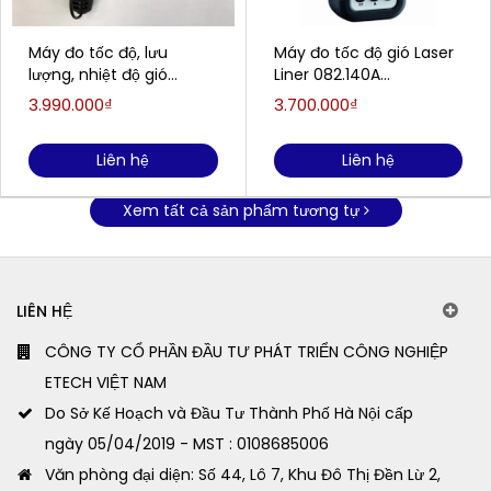
Máy đo tốc độ, lưu
Máy đo tốc độ gió Laser
lượng, nhiệt độ gió
Liner 082.140A
SmartSensor AR866A
(0.8~30m/s; 2,0 %)
3.990.000₫
3.700.000₫
Liên hệ
Liên hệ
Xem tất cả sản phẩm tương tự
LIÊN HỆ
CÔNG TY CỔ PHẦN ĐẦU TƯ PHÁT TRIỂN CÔNG NGHIỆP
ETECH VIỆT NAM
Do Sở Kế Hoạch và Đầu Tư Thành Phố Hà Nội cấp
ngày 05/04/2019 - MST : 0108685006
Văn phòng đại diện: Số 44, Lô 7, Khu Đô Thị Đền Lừ 2,