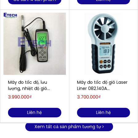
Máy đo tốc độ, lưu
Máy đo tốc độ gió Laser
lượng, nhiệt độ gió
Liner 082.140A
SmartSensor AR866A
(0.8~30m/s; 2,0 %)
3.990.000₫
3.700.000₫
Liên hệ
Liên hệ
Xem tất cả sản phẩm tương tự