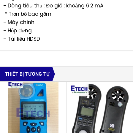
- Dòng tiêu thụ : Đo gió : khoảng 6.2 mA
* Trọn bộ bao gồm:
- Máy chính
- Hộp đựng
- Tài liệu HDSD
THIẾT BỊ TƯƠNG TỰ