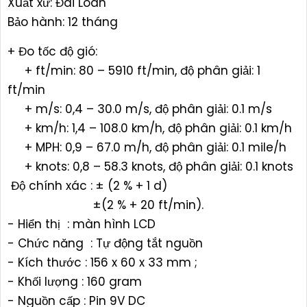
Xuất xứ: Đài Loan
Bảo hành: 12 tháng
+ Đo tốc độ gió:
+ ft/min: 80 – 5910 ft/min, độ phân giải: 1
ft/min
+ m/s: 0,4 – 30.0 m/s, độ phân giải: 0.1 m/s
+ km/h: 1,4 – 108.0 km/h, độ phân giải: 0.1 km/h
+ MPH: 0,9 – 67.0 m/h, độ phân giải: 0.1 mile/h
+ knots: 0,8 – 58.3 knots, độ phân giải: 0.1 knots
Độ chính xác : ± (2 % + 1 d)
±(2 % + 20 ft/min).
- Hiển thị : màn hình LCD
- Chức năng : Tự động tắt nguồn
- Kích thước : 156 x 60 x 33 mm ;
- Khối lượng : 160 gram
- Nguồn cấp : Pin 9V DC