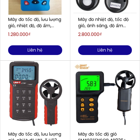
Máy đo tốc độ, lưu lượng
Máy đo nhiệt độ, tốc độ
gió, nhiệt độ, độ ẩm,
gió, ánh sáng, độ ẩm
điểm sương OWON
LUTRON LM8000A
1.280.000₫
2.800.000₫
OWM5500 (0.6 - 40
m/s; 5 - 95 %RH; -10 - 50
Liên hệ
Liên hệ
℃)
Máy đo tốc độ, lưu lượng
Máy đo tốc độ gió