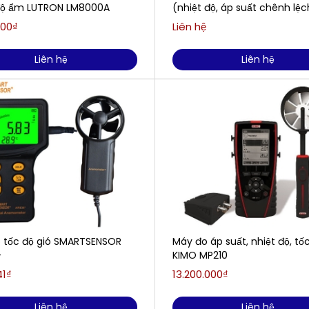
độ ẩm LUTRON LM8000A
(nhiệt độ, áp suất chênh lệch
lượng khí)
000₫
Liên hệ
Liên hệ
Liên hệ
 tốc độ gió SMARTSENSOR
Máy đo áp suất, nhiệt độ, tốc
+
KIMO MP210
41₫
13.200.000₫
Liên hệ
Liên hệ