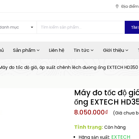
Địa điể
danh mục
TÌM 
hủ
Sản phẩm
Liên hệ
Tin tức
Giới thiệu
Máy đo tốc độ gió, áp suất chênh lêch đường ống EXTECH HD350
Máy đo tốc độ gi
ống EXTECH HD35
8.050.000₫
(Giá chưa 
Tình trạng:
Còn hàng
EXTECH
Hãng sản xuất: