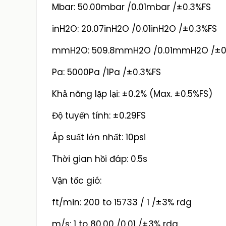
Mbar: 50.00mbar /0.01mbar /±0.3%FS
inH2O: 20.07inH2O /0.01inH2O /±0.3%FS
mmH2O: 509.8mmH2O /0.01mmH2O /±0
Pa: 5000Pa /1Pa /±0.3%FS
Khả năng lặp lại: ±0.2% (Max. ±0.5%FS)
Độ tuyến tính: ±0.29FS
Áp suất lớn nhất: 10psi
Thời gian hồi đáp: 0.5s
Vận tốc gió:
ft/min: 200 to 15733 / 1 /±3% rdg
m/s: 1 to 80.00 /0.01 /±3% rdg