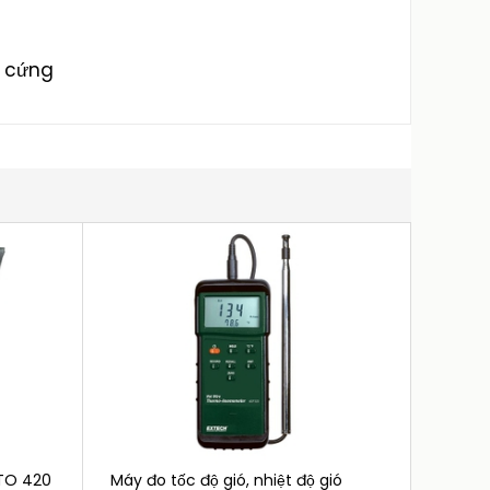
p cứng
STO 420
Máy đo tốc độ gió, nhiệt độ gió
Máy đo