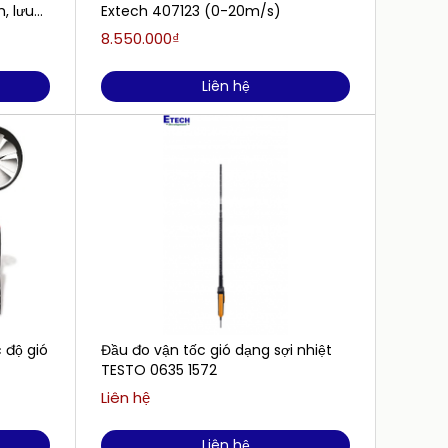
, lưu
Extech 407123 (0-20m/s)
nhiệt 
VT110 
8.550.000₫
10.540
Liên hệ
 độ gió
Đầu đo vận tốc gió dạng sợi nhiệt
Máy đo
TESTO 0635 1572
2005A
Liên hệ
Liên h
Liên hệ