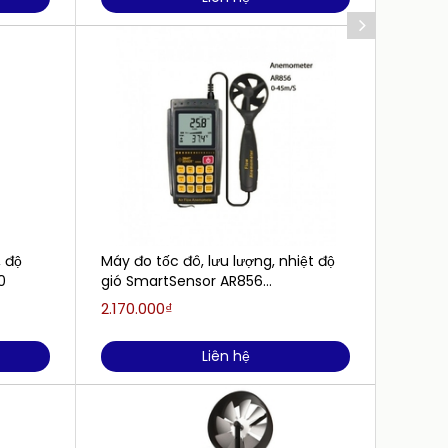
, độ
Máy đo tốc đô, lưu lượng, nhiệt độ
Máy đo
0
gió SmartSensor AR856
(45m/s,45℃, USB, data logger)
2.170.000₫
Liên h
Liên hệ