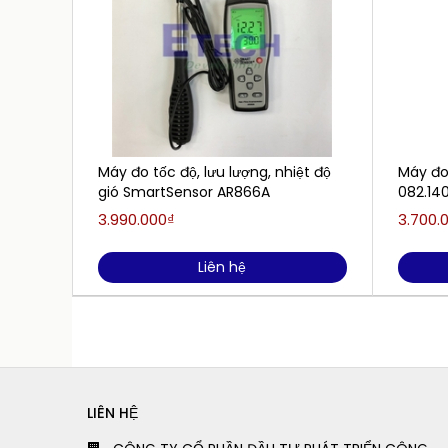
Máy đo tốc độ, lưu lượng, nhiệt độ
Máy đo 
gió SmartSensor AR866A
082.14
3.990.000₫
3.700.
Liên hệ
LIÊN HỆ