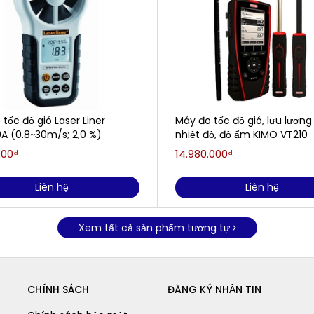
tốc độ gió Laser Liner
Máy đo tốc độ gió, lưu lượng 
0A (0.8~30m/s; 2,0 %)
nhiệt độ, độ ẩm KIMO VT210
000₫
14.980.000₫
Liên hệ
Liên hệ
Xem tất cả sản phẩm tương tự
CHÍNH SÁCH
ĐĂNG KÝ NHẬN TIN