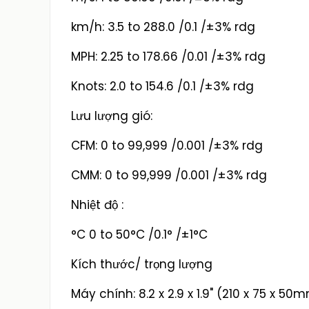
km/h: 3.5 to 288.0 /0.1 /±3% rdg
MPH: 2.25 to 178.66 /0.01 /±3% rdg
Knots: 2.0 to 154.6 /0.1 /±3% rdg
Lưu lượng gió:
CFM: 0 to 99,999 /0.001 /±3% rdg
CMM: 0 to 99,999 /0.001 /±3% rdg
Nhiệt độ :
°C 0 to 50°C /0.1° /±1°C
Kích thước/ trọng lượng
Máy chính: 8.2 x 2.9 x 1.9" (210 x 75 x 5