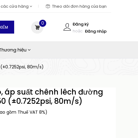
m các cửa hàng
Theo dõi đơn hàng của bạn
0
Đăng ký
KIẾM
hoặc
Đăng nhập
Thương hiệu
 (±0.7252psi, 80m/s)
ó, áp suất chênh lêch đường
0 (±0.7252psi, 80m/s)
bao gồm Thuế VAT 8%)