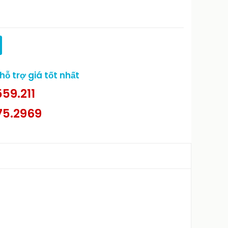
ỗ trợ giá tốt nhất
59.211
75.2969