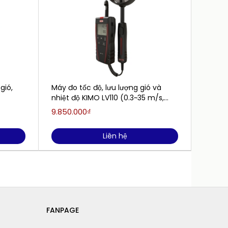
gió,
Máy đo tốc độ, lưu lượng gió và
Máy đo
nhiệt độ KIMO LV110 (0.3~35 m/s,
-20~+80°C)
9.850.000₫
Liên h
Liên hệ
FANPAGE