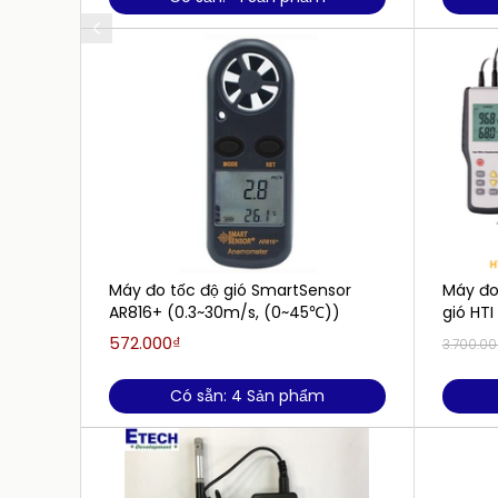
Máy đo tốc độ gió SmartSensor
Máy đo 
AR816+ (0.3~30m/s, (0~45℃))
gió HT
572.000₫
3.700.0
Có sẵn: 4 Sản phẩm