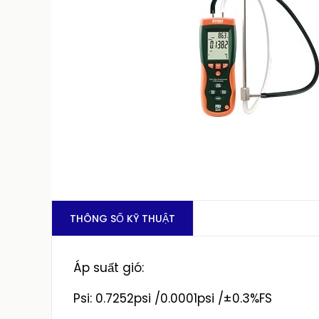
THÔNG SỐ KỸ THUẬT
Áp suất gió:
Psi: 0.7252psi /0.0001psi /±0.3%FS