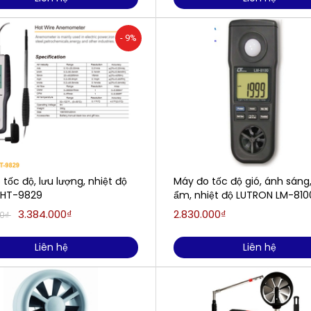
- 9%
tốc độ, lưu lượng, nhiệt độ
Máy đo tốc độ gió, ánh sáng
I HT-9829
ẩm, nhiệt độ LUTRON LM-810
3.384.000₫
2.830.000₫
00₫
Liên hệ
Liên hệ