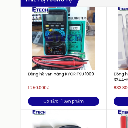
Đồng hồ vạn năng KYORITSU 1009
Đồng hồ
3244-
1.250.000₫
833.80
Có sẵn: -1 Sản phẩm