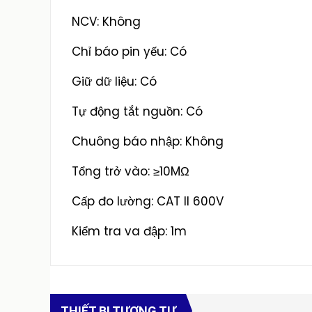
NCV: Không
Chỉ báo pin yếu: Có
Giữ dữ liệu: Có
Tự động tắt nguồn: Có
Chuông báo nhập: Không
Tổng trở vào: ≥10MΩ
Cấp đo lường: CAT II 600V
Kiểm tra va đập: 1m
THIẾT BỊ TƯƠNG TỰ