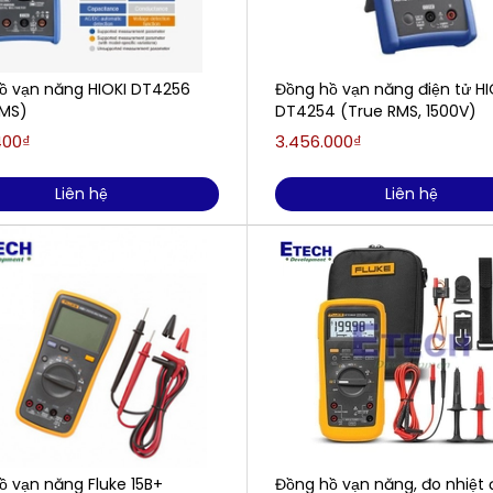
ồ vạn năng HIOKI DT4256
Đồng hồ vạn năng điện tử HI
RMS)
DT4254 (True RMS, 1500V)
400₫
3.456.000₫
Liên hệ
Liên hệ
ồ vạn năng Fluke 15B+
Đồng hồ vạn năng, đo nhiệt 