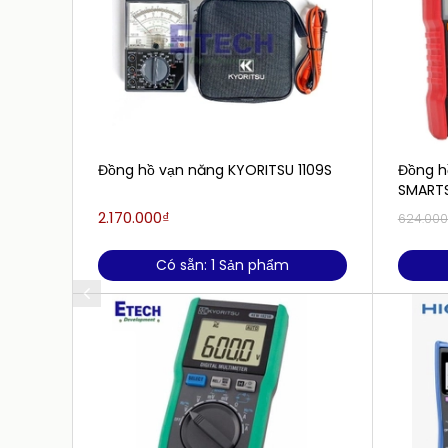
Đồng hồ vạn năng KYORITSU 1109S
Đồng h
SMARTS
RMS)
2.170.000₫
624.00
Có sẵn: 1 Sản phẩm