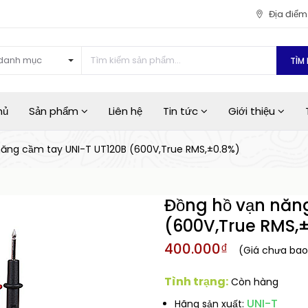
Địa điể
danh mục
TÌM 
hủ
Sản phẩm
Liên hệ
Tin tức
Giới thiệu
năng cầm tay UNI-T UT120B (600V,True RMS,±0.8%)
Đồng hồ vạn năn
(600V,True RMS,
400.000₫
(Giá chưa ba
Tình trạng:
Còn hàng
UNI-T
Hãng sản xuất: