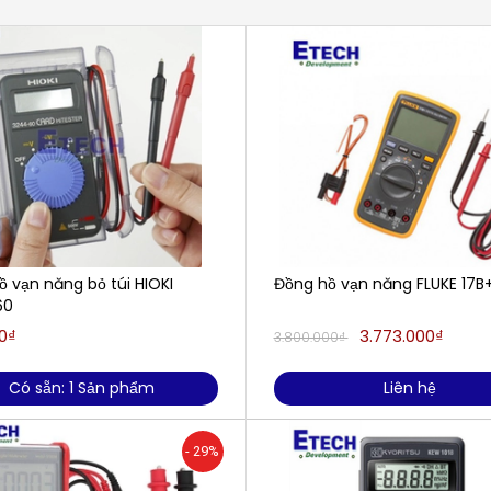
 vạn năng bỏ túi HIOKI
Đồng hồ vạn năng FLUKE 17B
60
0₫
3.773.000₫
3.800.000₫
Có sẵn: 1 Sản phẩm
Liên hệ
- 29%