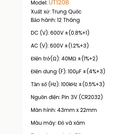
UT120B
Model:
Xuất xứ: Trung Quốc
Bảo hành: 12 Tháng
DC (V): 600V ±(0.8%+1)
AC (V): 600V ±(1.2%+3)
Điện trở(Ω): 40MΩ ±(1%+2)
Điện dung (F): 100μF ±(4%+3)
Tần số (Hz): 100kHz ±(0.5%+3)
Nguồn điện: Pin 3V (CR2032)
Màn hình: 43mm x 22mm
Màu máy: Đỏ và xám