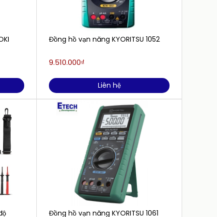
OKI
Đồng hồ vạn năng KYORITSU 1052
Đồng h
ESP, T
9.510.000₫
Liên h
Liên hệ
độ
Đồng hồ vạn năng KYORITSU 1061
Đồng h