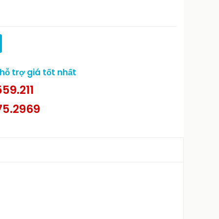
ỗ trợ giá tốt nhất
59.211
75.2969