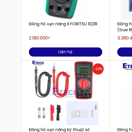
Đồng hồ vạn năng KYORITSU 1021R
Đồng h
(true 
2.180.000₫
3.380.
Liên hệ
- 24%
Đồng hồ vạn năng kỹ thuật số
Đồng h