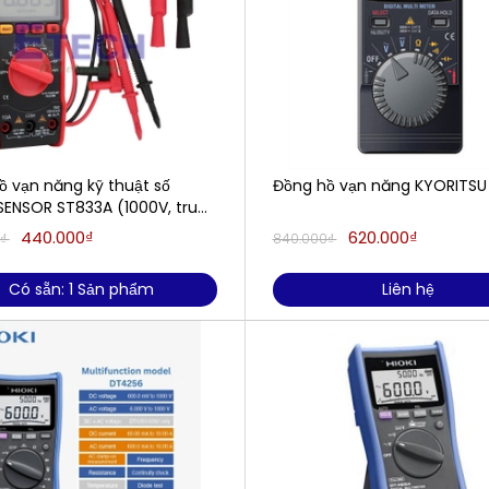
ồ vạn năng kỹ thuật số
Đồng hồ vạn năng KYORITSU
ENSOR ST833A (1000V, true
440.000₫
620.000₫
0₫
840.000₫
Có sẵn: 1 Sản phẩm
Liên hệ