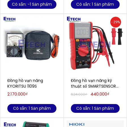
Có sẵn: -1 Sản phẩm
Có sẵn: 1 Sản phẩm
- 29%
Đồng hồ vạn năng
Đồng hồ vạn năng kỹ
KYORITSU 1109S
thuật số SMARTSENSOR
ST833A (1000V, true
2.170.000₫
440.000₫
624.000₫
RMS)
Có sẵn: 1 Sản phẩm
Có sẵn: 1 Sản phẩm