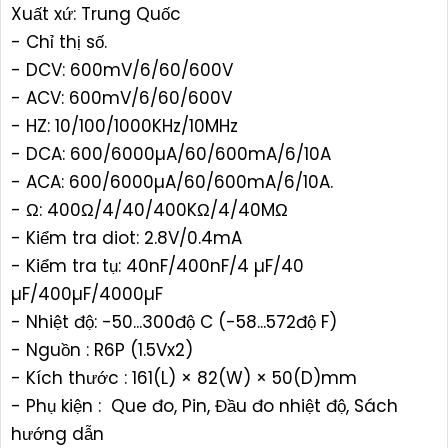
Xuất xứ: Trung Quốc
- Chỉ thị số.
- DCV: 600mV/6/60/600V
- ACV: 600mV/6/60/600V
- HZ: 10/100/1000KHz/10MHz
- DCA: 600/6000µA/60/600mA/6/10A
- ACA: 600/6000µA/60/600mA/6/10A.
- Ω: 400Ω/4/40/400KΩ/4/40MΩ
- Kiểm tra diot: 2.8V/0.4mA
- Kiểm tra tụ: 40nF/400nF/4 µF/40
µF/400µF/4000µF
- Nhiệt độ: -50...300độ C (-58...572độ F)
- Nguồn : R6P (1.5Vx2)
- Kích thước : 161(L) × 82(W) × 50(D)mm
- Phụ kiện : Que đo, Pin, Đầu đo nhiệt độ, Sách
hướng dẫn