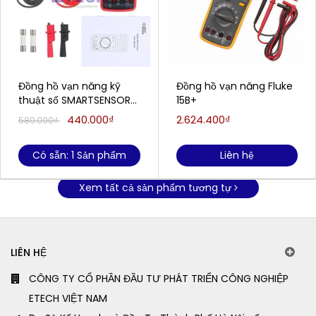
Đồng hồ vạn năng kỹ
Đồng hồ vạn năng Fluke
thuật số SMARTSENSOR
15B+
ST890D
440.000₫
2.624.400₫
580.000₫
Có sẵn: 1 Sản phẩm
Liên hệ
Xem tất cả sản phẩm tương tự
LIÊN HỆ
CÔNG TY CỔ PHẦN ĐẦU TƯ PHÁT TRIỂN CÔNG NGHIỆP
ETECH VIỆT NAM