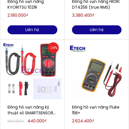
Đồng hồ vạn năng
Đồng hồ vạn năng HIOKI
KYORITSU 1021R
DT4256 (true RMS)
2.180.000₫
3.380.400₫
Liên hệ
Liên hệ
- 24%
Đồng hồ vạn năng kỹ
Đồng hồ vạn năng Fluke
thuật số SMARTSENSOR
15B+
ST890D
440.000₫
2.624.400₫
580.000₫