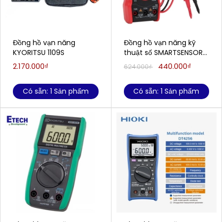
Đồng hồ vạn năng
Đồng hồ vạn năng kỹ
KYORITSU 1109S
thuật số SMARTSENSOR
ST833A (1000V, true
2.170.000₫
440.000₫
624.000₫
RMS)
Có sẵn: 1 Sản phẩm
Có sẵn: 1 Sản phẩm