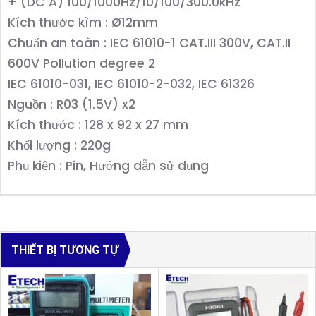
+ (DC A) 100/1000Hz/10/100/300.0kHz
Kích thước kìm : Ø12mm
Chuẩn an toàn : IEC 61010-1 CAT.III 300V, CAT.II
600V Pollution degree 2
IEC 61010-031, IEC 61010-2-032, IEC 61326
Nguồn : R03 (1.5V) x2
Kích thước : 128 x 92 x 27 mm
Khối lượng : 220g
Phụ kiện : Pin, Hướng dẫn sử dụng
THIẾT BỊ TƯƠNG TỰ