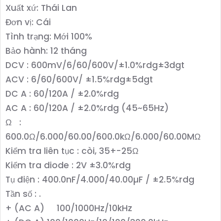
Xuất xứ: Thái Lan
Đơn vị: Cái
Tình trạng: Mới 100%
Bảo hành: 12 tháng
DCV : 600mV/6/60/600V/±1.0%rdg±3dgt
ACV : 6/60/600V/ ±1.5%rdg±5dgt
DC A : 60/120A / ±2.0%rdg
AC A : 60/120A / ±2.0%rdg (45~65Hz)
Ω :
600.0Ω/6.000/60.00/600.0kΩ/6.000/60.00MΩ
Kiểm tra liên tục : còi, 35+-25Ω
Kiểm tra diode : 2V ±3.0%rdg
Tụ điện : 400.0nF/4.000/40.00µF / ±2.5%rdg
Tần số : .
+ (AC A) 100/1000Hz/10kHz