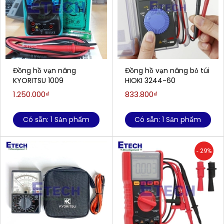
Đồng hồ vạn năng
Đồng hồ vạn năng bỏ túi
KYORITSU 1009
HIOKI 3244-60
1.250.000₫
833.800₫
Có sẵn: 1 Sản phẩm
Có sẵn: 1 Sản phẩm
- 29%