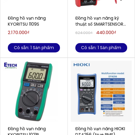
Đồng hồ vạn năng
Đồng hồ vạn năng kỹ
KYORITSU 1109S
thuật số SMARTSENSOR
ST833A (1000V, true
2.170.000₫
440.000₫
624.000₫
RMS)
Có sẵn: 1 Sản phẩm
Có sẵn: 1 Sản phẩm
Đồng hồ vạn năng
Đồng hồ vạn năng HIOKI
KYORITSU 1021R
DT4256 (true RMS)