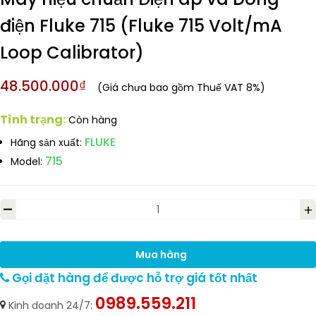
điện Fluke 715 (Fluke 715 Volt/mA
Loop Calibrator)
48.500.000₫
(Giá chưa bao gồm Thuế VAT 8%)
Tình trạng:
Còn hàng
FLUKE
Hãng sản xuất:
715
Model:
-
+
Mua hàng
Gọi đặt hàng để được hỗ trợ giá tốt nhất
0989.559.211
Kinh doanh 24/7: