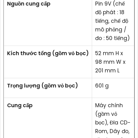
Nguồn cung cấp
Pin 9V (chế
độ phát : 18
tiếng, chế độ
mô phỏng /
đo : 50 tiếng)
Kích thước tổng (gồm vỏ bọc)
52 mm H x
98 mm W x
201 mm L
Trọng lượng (gồm vỏ bọc)
601 g
Cung cấp
Máy chính
(gồm vỏ
bọc), Đĩa CD-
Rom, Dây đo,