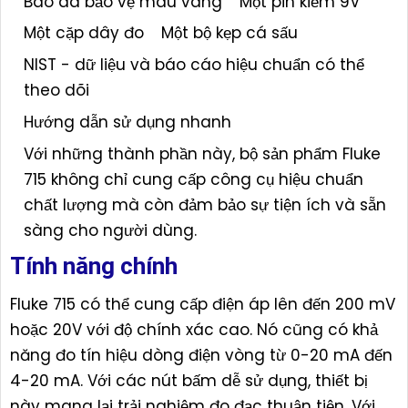
​​Bao da bảo vệ màu vàng
Một pin kiềm 9V
Một cặp dây đo
Một bộ kẹp cá sấu
NIST - dữ liệu và báo cáo hiệu chuẩn có thể
theo dõi
Hướng dẫn sử dụng nhanh
Với những thành phần này, bộ sản phẩm Fluke
715 không chỉ cung cấp công cụ hiệu chuẩn
chất lượng mà còn đảm bảo sự tiện ích và sẵn
sàng cho người dùng.
Tính năng chính
Fluke 715 có thể cung cấp điện áp lên đến 200 mV
hoặc 20V với độ chính xác cao. Nó cũng có khả
năng đo tín hiệu dòng điện vòng từ 0-20 mA đến
4-20 mA. Với các nút bấm dễ sử dụng, thiết bị
này mang lại trải nghiệm đo đạc thuận tiện. Với