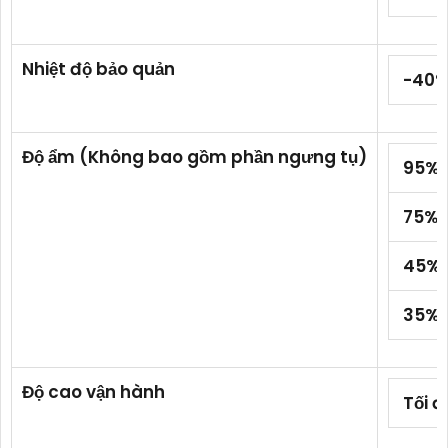
Nhiệt độ bảo quản
-40º
Độ ẩm (Không bao gồm phần ngưng tụ)
95% (
75% (
45% (
35% (
Độ cao vận hành
Tối đ