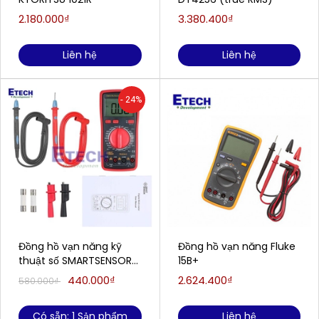
2.180.000₫
3.380.400₫
Liên hệ
Liên hệ
- 24%
Đồng hồ vạn năng kỹ
Đồng hồ vạn năng Fluke
thuật số SMARTSENSOR
15B+
ST890D
440.000₫
2.624.400₫
580.000₫
Có sẵn: 1 Sản phẩm
Liên hệ