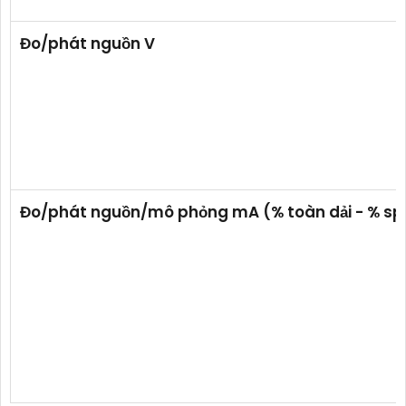
Đo/phát nguồn V
Đo/phát nguồn/mô phỏng mA (% toàn dải - % sp