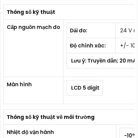
Thông số kỹ thuật
Cấp nguồn mạch đo
Dải đo:
24 V d
Độ chính xác:
+/- 10
Lưu ý: Truyền dẫn; 20 mA đ
Màn hình
LCD 5 digit
Thông số kỹ thuật về môi trường
Nhiệt độ vận hành
-10ºC