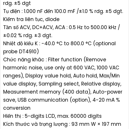
rdg. ±5 dgt
Tụ điện : 1.000 nF đến 100.0 mF /±1.0 % rdg. ±5 dgt.
Kiểm tra liên tục, diode
Tần số ACV, DC+ACV, ACA : 0.5 Hz to 500.00 kHz /
±0.02 % rdg. ±3 dgt.
Nhiệt độ kiểu K : -40.0 °C to 800.0 °C (optional
probe DT4910)
Chức năng khác : Filter function (Remove
harmonic noise, use only at 600 VAC, 1000 VAC
ranges), Display value hold, Auto hold, Max/Min
value display, Sampling select, Relative display,
Measurement memory (400 data), Auto-power
save, USB communication (option), 4-20 mA %
conversion
Hiển thị : 5-digits LCD, max. 60000 digits
Kích thước và trọng lượng : 93 mm W × 197 mm