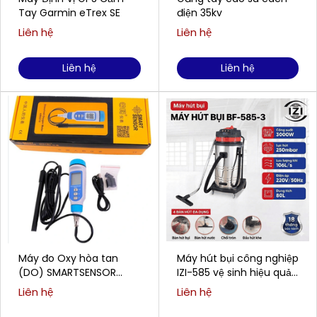
Tay Garmin eTrex SE
điện 35kv
Liên hệ
Liên hệ
Liên hệ
Liên hệ
Máy đo Oxy hòa tan
Máy hút bụi công nghiệp
(DO) SMARTSENSOR
IZI-585 vệ sinh hiệu quả
AR8210 (0,00 ~ 20,00
cho doanh nghiệp
Liên hệ
Liên hệ
mg/L)