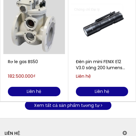
Rơ le gas BS50
Đèn pin mini FENIX E12
V3.0 sáng 200 lumens
chiếu xa 78m
182.500.000₫
Liên hệ
Liên hệ
Liên hệ
Xem tất cả sản phẩm tương tự
LIÊN HỆ