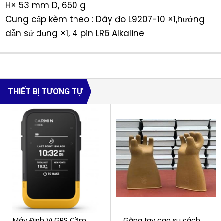
H× 53 mm D, 650 g
Cung cấp kèm theo : Dây đo L9207-10 ×1,hướng
dẫn sử dụng ×1, 4 pin LR6 Alkaline
THIẾT BỊ TƯƠNG TỰ
Máy Định Vị GPS Cầm
Găng tay cao su cách