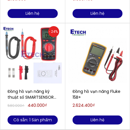
Liên hệ
Liên hệ
- 24%
Đồng hồ vạn năng kỹ
Đồng hồ vạn năng Fluke
thuật số SMARTSENSOR
15B+
ST890D
440.000₫
2.624.400₫
580.000₫
Có sẵn: 1 Sản phẩm
Liên hệ