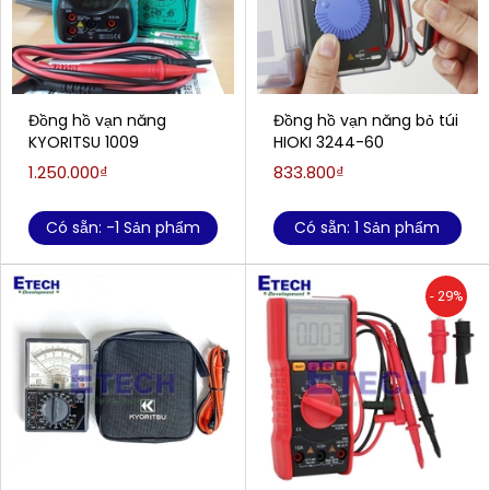
Đồng hồ vạn năng
Đồng hồ vạn năng bỏ túi
KYORITSU 1009
HIOKI 3244-60
1.250.000₫
833.800₫
Có sẵn: -1 Sản phẩm
Có sẵn: 1 Sản phẩm
- 29%