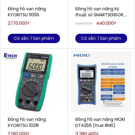
Đồng hồ vạn năng
Đồng hồ vạn năng kỹ
KYORITSU 1109S
thuật số SMARTSENSOR
ST833A (1000V, true
2.170.000₫
440.000₫
624.000₫
RMS)
Có sẵn: 1 Sản phẩm
Có sẵn: 1 Sản phẩm
Đồng hồ vạn năng
Đồng hồ vạn năng HIOKI
KYORITSU 1021R
DT4256 (true RMS)
2.180.000₫
3.380.400₫