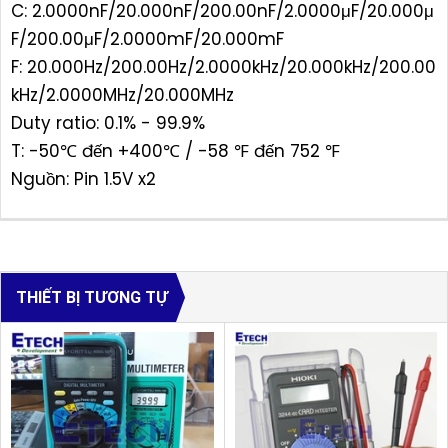
C: 2.0000nF/20.000nF/200.00nF/2.0000μF/20.000μ
F/200.00μF/2.0000mF/20.000mF
F: 20.000Hz/200.00Hz/2.0000kHz/20.000kHz/200.00
kHz/2.0000MHz/20.000MHz
Duty ratio: 0.1% - 99.9%
T: -50℃ đến +400℃ / -58 ℉ đến 752 ℉
Nguồn: Pin 1.5V x2
THIẾT BỊ TƯƠNG TỰ