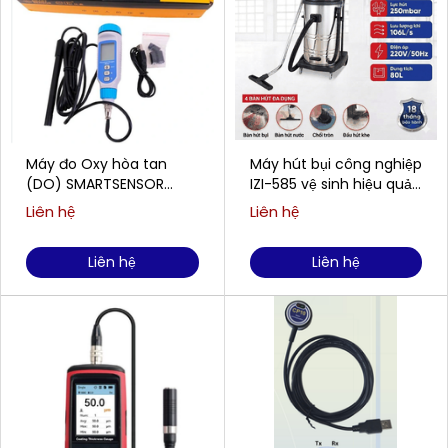
Máy đo Oxy hòa tan
Máy hút bụi công nghiệp
(DO) SMARTSENSOR
IZI-585 vệ sinh hiệu quả
AR8210 (0,00 ~ 20,00
cho doanh nghiệp
Liên hệ
Liên hệ
mg/L)
Liên hệ
Liên hệ