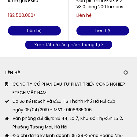
Rơ le gas BS50
Đèn pin mini FENIX E12
V3.0 sáng 200 lumens
chiếu xa 78m
182.500.000₫
Liên hệ
Liên hệ
Liên hệ
Xem tất cả sản phẩm tương tự
LIÊN HỆ
CÔNG TY CỔ PHẦN ĐẦU TƯ PHÁT TRIỂN CÔNG NGHIỆP
ETECH VIỆT NAM
Do Sở Kế Hoạch và Đầu Tư Thành Phố Hà Nội cấp
ngày 05/04/2019 - MST : 0108685006
Văn phòng đại diện: Số 44, Lô 7, Khu Đô Thị Đền Lừ 2,
Phường Tương Mai, Hà Nội
Địa chỉ đăng ký kinh doanh: Số 39 Đường Hoàng Như