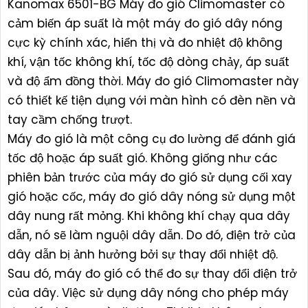
Kanomax 6501-BG Máy đo gió Climomaster có
cảm biến áp suất là một máy đo gió dây nóng
cực kỳ chính xác, hiển thị và đo nhiệt độ không
khí, vận tốc không khí, tốc độ dòng chảy, áp suất
và độ ẩm đồng thời. Máy đo gió Climomaster này
có thiết kế tiện dụng với màn hình có đèn nền và
tay cầm chống trượt.
Máy đo gió là một công cụ đo lường để đánh giá
tốc độ hoặc áp suất gió. Không giống như các
phiên bản trước của máy đo gió sử dụng cối xay
gió hoặc cốc, máy đo gió dây nóng sử dụng một
dây nung rất mỏng. Khi không khí chạy qua dây
dẫn, nó sẽ làm nguội dây dẫn. Do đó, điện trở của
dây dẫn bị ảnh hưởng bởi sự thay đổi nhiệt độ.
Sau đó, máy đo gió có thể đo sự thay đổi điện trở
của dây. Việc sử dụng dây nóng cho phép máy