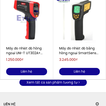
Máy đo nhiệt độ hồng
Máy đo nhiệt độ bằng
ngoại UNI-T UT302A+
hồng ngoại SmartSensor
(-32~700°C)
AR862D+
1.250.000₫
3.245.000₫
Liên hệ
Liên hệ
Xem tất cả sản phẩm tương tự
LIÊN HỆ