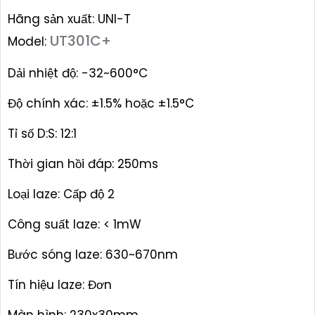
Hãng sản xuất: UNI-T
UT301C+
Model:
Dải nhiệt độ: -32~600°C
Độ chính xác: ±1.5% hoặc ±1.5°C
Tỉ số D:S: 12:1
Thời gian hồi đáp: 250ms
Loại laze: Cấp độ 2
Công suất laze: < 1mW
Bước sóng laze: 630~670nm
Tín hiệu laze: Đơn