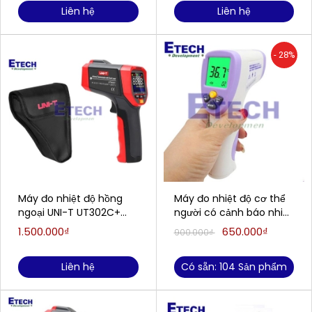
Liên hệ
Liên hệ
- 28%
Máy đo nhiệt độ hồng
Máy đo nhiệt độ cơ thể
ngoại UNI-T UT302C+
người có cảnh báo nhiệt
(-32~1100°C)
độ cao HT-860D (36 ~
1.500.000₫
650.000₫
900.000₫
(-32~1100°C)
42.9ºC(người); 0 ~
100ºC(vật))
Liên hệ
Có sẵn: 104 Sản phẩm