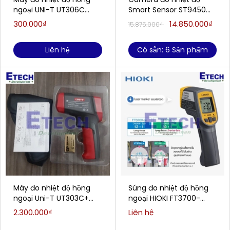
ngoại UNI-T UT306C
Smart Sensor ST9450
(-50~500℃; ±2°C/±2%;
(-25 đến 450 ° C)
300.000₫
14.850.000₫
15.875.000₫
Loại laser: tròn)
Liên hệ
Có sẵn: 6 Sản phẩm
Máy đo nhiệt độ hồng
Súng đo nhiệt độ hồng
ngoại Uni-T UT303C+
ngoại HIOKI FT3700-
(1300°C/30:1)
20(-60°C -550°C )
2.300.000₫
Liên hệ