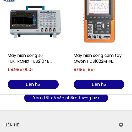
Máy hiện sóng số
Máy hiện sóng cầm tay
TEKTRONIX TBS2104B
Owon HDS1022M-N,
(100Mhz, 4 kênh, 2Gs/s)
20Mhz, 2 Channel
58.985.000₫
8.685.185₫
Liên hệ
Liên hệ
Xem tất cả sản phẩm tương tự
LIÊN HỆ