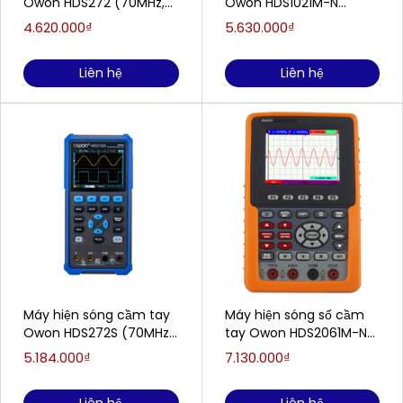
Owon HDS272 (70MHz,
Owon HDS1021M-N
250 MS/s, 2 kênh)
(20MHz, 500 MS/s, 1
4.620.000₫
5.630.000₫
kênh)
Liên hệ
Liên hệ
Máy hiện sóng cầm tay
Máy hiện sóng số cầm
Owon HDS272S (70MHz,
tay Owon HDS2061M-N
250 MS/s, 3 kênh)
(60MHz, 1 kênh)
5.184.000₫
7.130.000₫