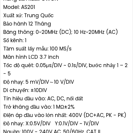
Model: AS201
Xuất xứ: Trung Quốc
Bảo hành 12 Tháng
Băng thông: 0~20MHz (DC); 10 Hz~20MHz (AC)
Số kênh: 1
Tầm suất lấy mẫu: 100 MS/s
Màn hình LCD 3.7 inch
Tốc độ quét: 0.05μs/DIV ~ 0.1s/DIV, bước nhảy 1 – 2
- 5
Độ nhạy: 5 mV/DIV～10 V/DIV
Di chuyển: ±10DIV
Tín hiệu đầu vào: AC, DC, nối đất
Trở kháng đầu vào: 1 MΩ±2%
Điện áp đầu vào lớn nhất: 400V (DC+AC, PK - PK)
Độ nhạy: X:0.5V/DIV Y:0.1V/DIV ~ 1V/DIV
Nguồn: 100V - 240V AC, 50/60Hz, CAT II