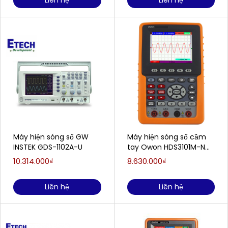
Liên hệ
Liên hệ
Máy hiện sóng số GW
Máy hiện sóng số cầm
INSTEK GDS-1102A-U
tay Owon HDS3101M-N
(100MHz, 1 kênh)
10.314.000₫
8.630.000₫
Liên hệ
Liên hệ