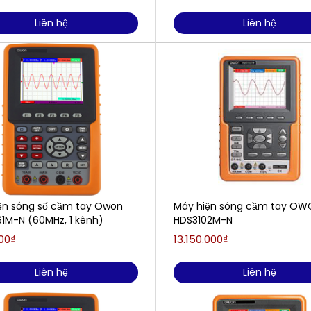
Liên hệ
Liên hệ
ện sóng số cầm tay Owon
Máy hiện sóng cầm tay OW
1M-N (60MHz, 1 kênh)
HDS3102M-N
000₫
13.150.000₫
Liên hệ
Liên hệ