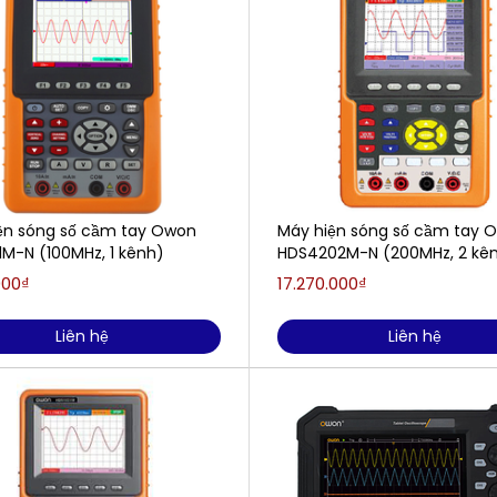
ện sóng số cầm tay Owon
Máy hiện sóng số cầm tay 
1M-N (100MHz, 1 kênh)
HDS4202M-N (200MHz, 2 kê
000₫
17.270.000₫
Liên hệ
Liên hệ