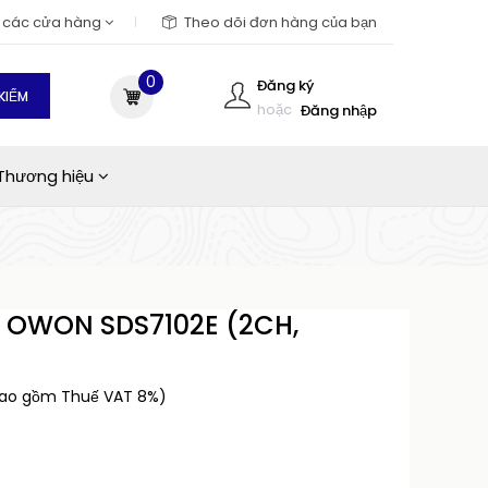
m các cửa hàng
Theo dõi đơn hàng của bạn
0
Đăng ký
KIẾM
hoặc
Đăng nhập
Thương hiệu
ố OWON SDS7102E (2CH,
bao gồm Thuế VAT 8%)