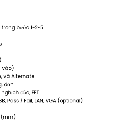
 trong bước 1~2~5
s
)
u vào)
e, và Alternate
g, đơn
 nghịch đảo, FFT
SB, Pass / Fail, LAN, VGA (optional)
8 (mm)