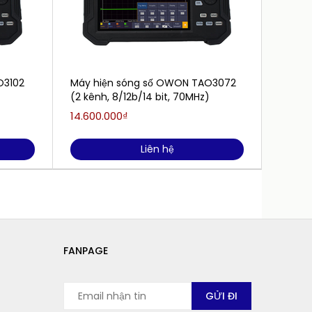
O3102
Máy hiện sóng số OWON TAO3072
Máy h
(2 kênh, 8/12b/14 bit, 70MHz)
HDS210
kênh)
14.600.000₫
5.800.
Liên hệ
FANPAGE