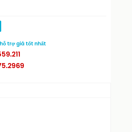
ỗ trợ giá tốt nhất
59.211
75.2969