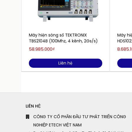
Máy hiện sóng số TEKTRONIX
Máy hi
TBS2104B (100Mhz, 4 kênh, 2Gs/s)
HDS102
58.985.000₫
8.685.
Liên hệ
LIÊN HỆ
CÔNG TY CỔ PHẦN ĐẦU TƯ PHÁT TRIỂN CÔNG
NGHIỆP ETECH VIỆT NAM