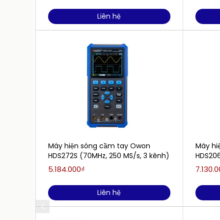
Liên hệ
Máy hiện sóng cầm tay Owon
Máy hi
HDS272S (70MHz, 250 MS/s, 3 kênh)
HDS206
5.184.000₫
7.130.
Liên hệ