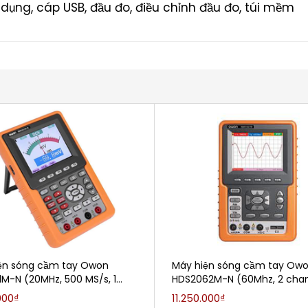
ử dụng, cáp USB, đầu đo, điều chỉnh đầu đo, túi mềm
ện sóng cầm tay Owon
Máy hiện sóng cầm tay Ow
1M-N (20MHz, 500 MS/s, 1
HDS2062M-N (60Mhz, 2 chan
000₫
11.250.000₫