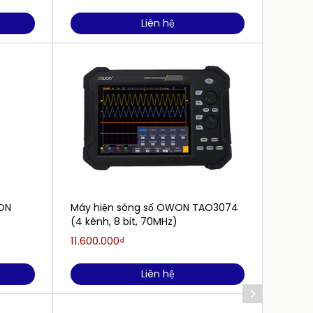
Liên hệ
ON
Máy hiện sóng số OWON TAO3074
Máy h
(4 kênh, 8 bit, 70MHz)
HDS242
11.600.000₫
3.200.
Liên hệ