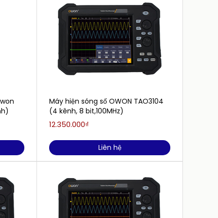
Owon
Máy hiện sóng số OWON TAO3104
Máy h
nh)
(4 kênh, 8 bit,100MHz)
HDS242
kênh)
12.350.000₫
4.200.
Liên hệ