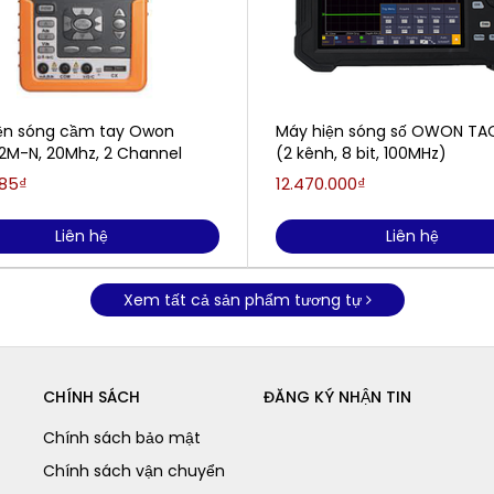
ện sóng cầm tay Owon
Máy hiện sóng số OWON TA
2M-N, 20Mhz, 2 Channel
(2 kênh, 8 bit, 100MHz)
185₫
12.470.000₫
Liên hệ
Liên hệ
Xem tất cả sản phẩm tương tự
CHÍNH SÁCH
ĐĂNG KÝ NHẬN TIN
Chính sách bảo mật
Chính sách vận chuyển