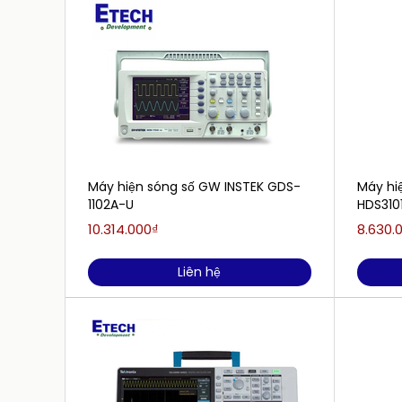
Máy hiện sóng số GW INSTEK GDS-
Máy hi
1102A-U
HDS310
10.314.000₫
8.630.
Liên hệ