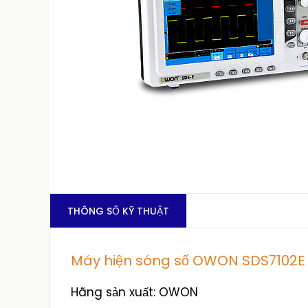
THÔNG SỐ KỸ THUẬT
Máy hiện sóng số OWON SDS7102E
Hãng sản xuất: OWON