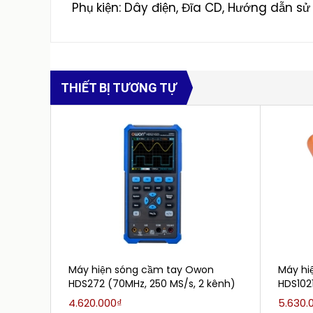
Phụ kiện: Dây điện, Đĩa CD, Hướng dẫn s
THIẾT BỊ TƯƠNG TỰ
Máy hiện sóng cầm tay Owon
Máy hi
HDS272 (70MHz, 250 MS/s, 2 kênh)
HDS102
kênh)
4.620.000₫
5.630.