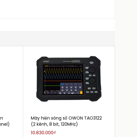
on
Máy hiện sóng số OWON TAO3122
Máy hi
nel)
(2 kênh, 8 bit, 120MHz)
kênh, 
10.830.000₫
Liên h