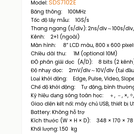
SDS7102E
Model:
Băng thông: 100MHz
Tốc độ lấy mẫu: 1GS/s
Thang ngang (s/div): 2ns/div～100s/div,
Kênh: 2+1 (ngoài)
Màn hình: 8” LCD màu, 800 x 600 pixel
Chiều dài thu: 1M (optional 10M)
ĐỘ phân giải dọc (A/D): 8 bits (2 kênh
Độ nhạy dọc: 2mV/div～10V/div (tại đầ
Loại khởi động: Edge, Pulse, Video, Slop
Chế độ khởi động: Tự động, bình thườn
Kỹ hiệu dạng sóng toán học: ＋, －, ×, ÷,
Giao diện kết nối: máy chủ USB, thiết bị U
Battery: Không hỗ trợ
Kích thước (W × H × D): 348 × 170 × 7
Khối lượng: 1.50 kg