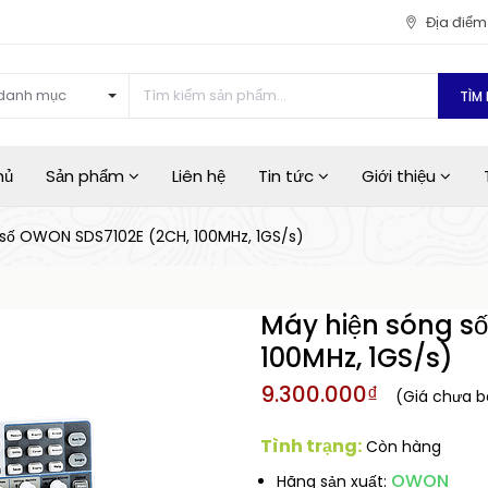
Địa điể
danh mục
TÌM 
hủ
Sản phẩm
Liên hệ
Tin tức
Giới thiệu
 số OWON SDS7102E (2CH, 100MHz, 1GS/s)
Máy hiện sóng s
100MHz, 1GS/s)
9.300.000₫
(Giá chưa 
Tình trạng:
Còn hàng
OWON
Hãng sản xuất: