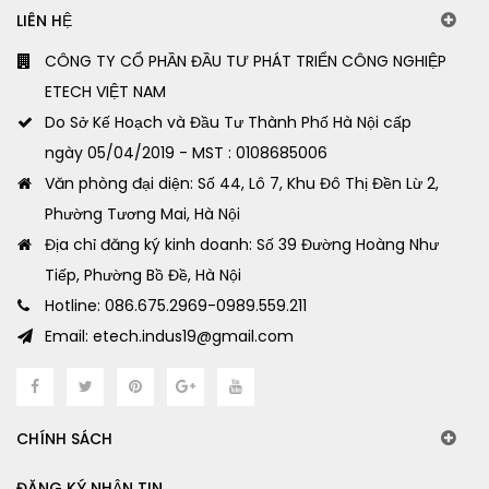
LIÊN HỆ
CÔNG TY CỔ PHẦN ĐẦU TƯ PHÁT TRIỂN CÔNG NGHIỆP
ETECH VIỆT NAM
Do Sở Kế Hoạch và Đầu Tư Thành Phố Hà Nội cấp
ngày 05/04/2019 - MST : 0108685006
Văn phòng đại diện: Số 44, Lô 7, Khu Đô Thị Đền Lừ 2,
Phường Tương Mai, Hà Nội
Địa chỉ đăng ký kinh doanh: Số 39 Đường Hoàng Như
Tiếp, Phường Bồ Đề, Hà Nội
Hotline: 086.675.2969-0989.559.211
Email: etech.indus19@gmail.com
CHÍNH SÁCH
ĐĂNG KÝ NHẬN TIN