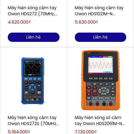
Máy hiện sóng cầm tay
Máy hiện sóng cầm tay
Owon HDS272 (70MHz,
Owon HDS1021M-N
250 MS/s, 2 kênh)
(20MHz, 500 MS/s, 1
4.620.000₫
5.630.000₫
kênh)
Liên hệ
Liên hệ
Máy hiện sóng cầm tay
Máy hiện sóng số cầm
Owon HDS272S (70MHz,
tay Owon HDS2061M-N
250 MS/s, 3 kênh)
(60MHz, 1 kênh)
5.184.000₫
7.130.000₫