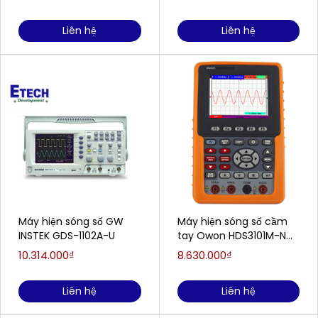
Liên hệ
Liên hệ
Máy hiện sóng số GW
Máy hiện sóng số cầm
INSTEK GDS-1102A-U
tay Owon HDS3101M-N
(100MHz, 1 kênh)
10.314.000₫
8.630.000₫
Liên hệ
Liên hệ