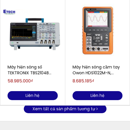
Máy hiện sóng số
Máy hiện sóng cầm tay
TEKTRONIX TBS2104B
Owon HDS1022M-N,
(100Mhz, 4 kênh, 2Gs/s)
20Mhz, 2 Channel
58.985.000₫
8.685.185₫
Liên hệ
Liên hệ
Xem tất cả sản phẩm tương tự