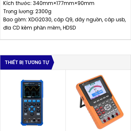
Kích thước: 340mm×177mm×90mm
Trọng lượng: 2300g
Bao gồm: XDG2030, cáp Q9, dây nguồn, cáp usb,
đĩa CD kèm phần mềm, HDSD
THIẾT BỊ TƯƠNG TỰ