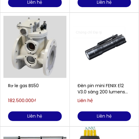
Liên hệ
Liên hệ
Rơ le gas BS50
Đèn pin mini FENIX E12
V3.0 sáng 200 lumens
chiếu xa 78m
182.500.000₫
Liên hệ
Liên hệ
Liên hệ