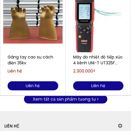
Găng tay cao su cách
Máy đo nhiệt độ tiếp xúc
điện 35kv
4 kênh UNI-T UT325F
(±0.1%+0.3℃)
Liên hệ
2.300.000₫
Liên hệ
Liên hệ
Xem tất cả sản phẩm tương tự
LIÊN HỆ