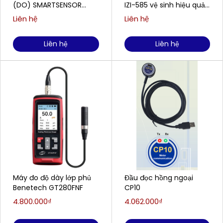
(DO) SMARTSENSOR
IZI-585 vệ sinh hiệu quả
AR8210 (0,00 ~ 20,00
cho doanh nghiệp
Liên hệ
Liên hệ
mg/L)
Liên hệ
Liên hệ
Máy đo độ dày lớp phủ
Đầu đọc hồng ngoại
Benetech GT280FNF
CP10
4.800.000₫
4.062.000₫