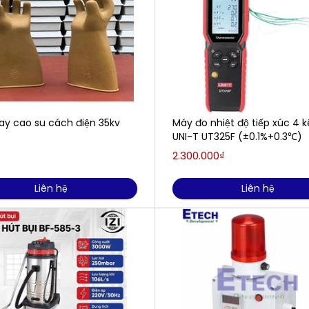
ay cao su cách điện 35kv
Máy đo nhiệt độ tiếp xúc 4 
UNI-T UT325F (±0.1%+0.3℃)
2.300.000₫
Liên hệ
Liên hệ