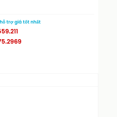
ỗ trợ giá tốt nhất
59.211
75.2969