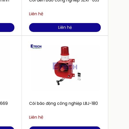
chỉnh
Còi đèn báo công nghiệp JZXF-05J
Còi đ
Liên hệ
Liên h
Liên hệ
-669
Còi báo động công nghiệp LBJ-180
Còi đè
khiển 
Liên hệ
Liên h