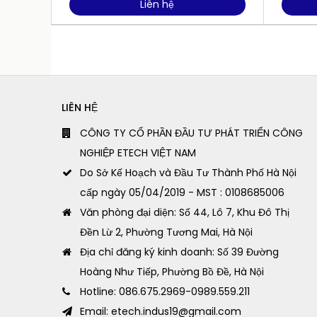
Liên hệ
LIÊN HỆ
CÔNG TY CỔ PHẦN ĐẦU TƯ PHÁT TRIỂN CÔNG
NGHIỆP ETECH VIỆT NAM
Do Sở Kế Hoạch và Đầu Tư Thành Phố Hà Nội
cấp ngày 05/04/2019 - MST : 0108685006
Văn phòng đại diện: Số 44, Lô 7, Khu Đô Thị
Đền Lừ 2, Phường Tương Mai, Hà Nội
Địa chỉ đăng ký kinh doanh: Số 39 Đường
Hoàng Như Tiếp, Phường Bồ Đề, Hà Nội
Hotline: 086.675.2969-0989.559.211
Email: etech.indus19@gmail.com