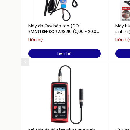
Máy đo Oxy hòa tan (DO)
Máy hút
SMARTSENSOR AR8210 (0,00 ~ 20,00
sinh h
mg/L)
Liên hệ
Liên hệ
Liên hệ