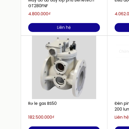
Máy đo độ dày lớp phủ Benetech
Đầu đọ
GT280FNF
4.800.000₫
4.062.
Liên hệ
Rơ le gas BS50
Đèn pin
200 lu
182.500.000₫
Liên hệ