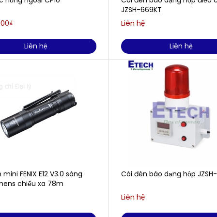
c hồng ngoại CP10
Còi đèn báo dạng hộp điều 
JZSH-669KT
000₫
Liên hệ
Liên hệ
Liên hệ
 mini FENIX E12 V3.0 sáng
Còi đèn báo dạng hộp JZSH
mens chiếu xa 78m
Liên hệ