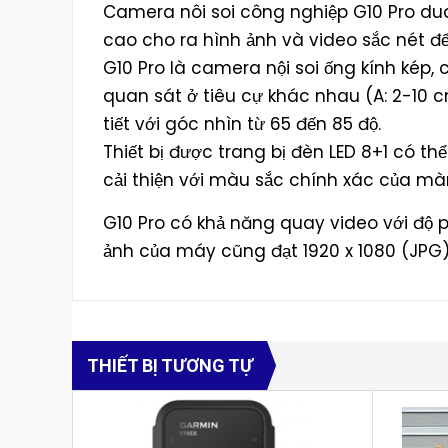
Camera nôi soi công nghiệp G10 Pro dua
cao cho ra hình ảnh và video sắc nét để 
G10 Pro là camera nội soi ống kính ké
quan sát ở tiêu cự khác nhau (A: 2-10 c
tiết với góc nhìn từ 65 đến 85 độ.
Thiết bị được trang bị đèn LED 8+1 có th
cải thiện với màu sắc chính xác của màn
G10 Pro có khả năng quay video với độ ph
ảnh của máy cũng đạt 1920 x 1080 (JPG
THIẾT BỊ TƯƠNG TỰ