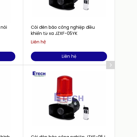
 nói
Còi đèn báo công nghiệp điều
Còi đ
khiển từ xa JZXF-05YK
sáng 
Liên hệ
Liên h
Liên hệ