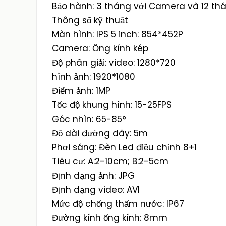
Bảo hành: 3 tháng với Camera và 12 th
Thông số kỹ thuật
Màn hình: IPS 5 inch: 854*452P
Camera: Ống kính kép
Độ phân giải: video: 1280*720
hình ảnh: 1920*1080
Điểm ảnh: 1MP
Tốc độ khung hình: 15-25FPS
Góc nhìn: 65-85°
Độ dài đường dây: 5m
Phơi sáng: Đèn Led điều chỉnh 8+1
Tiêu cự: A:2-10cm; B:2-5cm
Định dạng ảnh: JPG
Định dạng video: AVI
Mức độ chống thấm nước: IP67
Đường kính ống kính: 8mm