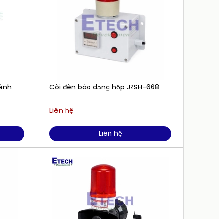
kênh
Còi đèn báo dạng hộp JZSH-668
Còi bá
Liên hệ
Liên h
Liên hệ