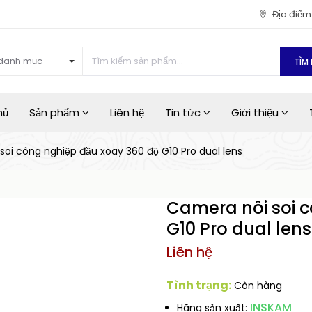
Địa điể
danh mục
TÌM 
hủ
Sản phẩm
Liên hệ
Tin tức
Giới thiệu
oi công nghiệp đầu xoay 360 độ G10 Pro dual lens
Camera nôi soi c
G10 Pro dual lens
Liên hệ
Tình trạng:
Còn hàng
INSKAM
Hãng sản xuất: