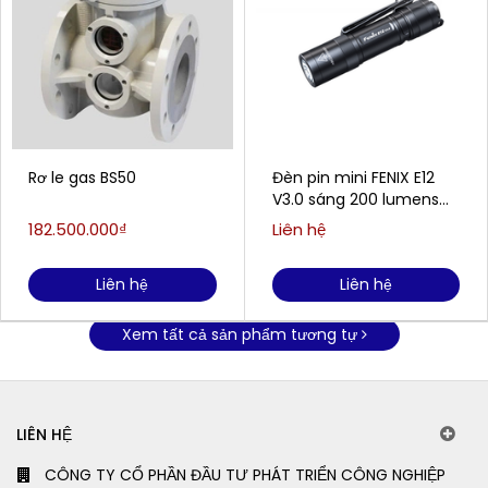
Rơ le gas BS50
Đèn pin mini FENIX E12
V3.0 sáng 200 lumens
chiếu xa 78m
182.500.000₫
Liên hệ
Liên hệ
Liên hệ
Xem tất cả sản phẩm tương tự
LIÊN HỆ
CÔNG TY CỔ PHẦN ĐẦU TƯ PHÁT TRIỂN CÔNG NGHIỆP