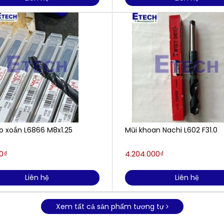
ro xoắn L6866 M8x1.25
Mũi khoan Nachi L602 F31.0
0₫
4.204.000₫
Liên hệ
Liên hệ
Xem tất cả sản phẩm tương tự