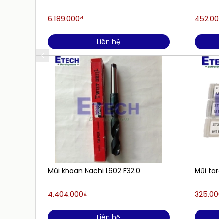
6.189.000₫
452.00
Liên hệ
Mũi khoan Nachi L602 F32.0
Mũi tar
4.404.000₫
325.00
Liên hệ