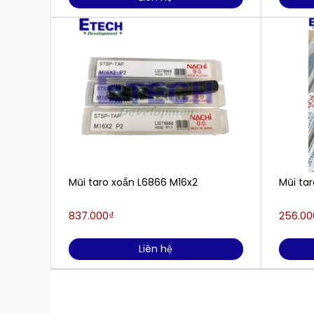
Mũi taro xoắn L6866 M16x2
Mũi ta
837.000₫
256.00
Liên hệ