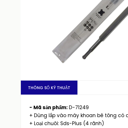
THÔNG SỐ KỸ THUẬT
- Mã sản phẩm:
D-71249
+ Dùng lắp vào máy khoan bê tông có c
+ Loại chuôi: Sds-Plus (4 rãnh)