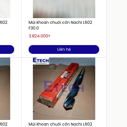
L602
Mũi khoan chuôi côn Nachi L602
Mũi kh
F30.0
F28.0
3.824.000₫
3.158.
Liên hệ
L602
Mũi khoan chuôi côn Nachi L602
D-000