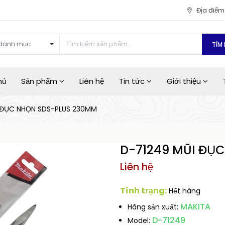
Địa điể
danh mục
TÌM 
hủ
Sản phẩm
Liên hệ
Tin tức
Giới thiệu
 ĐỤC NHỌN SDS-PLUS 230MM
D-71249 MŨI ĐỤ
Liên hệ
Tình trạng:
Hết hàng
MAKITA
Hãng sản xuất:
D-71249
Model: