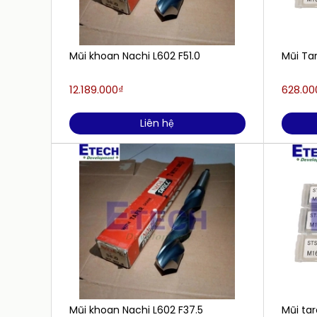
Mũi khoan Nachi L602 F51.0
Mũi Ta
12.189.000₫
628.00
Liên hệ
Mũi khoan Nachi L602 F37.5
Mũi tar