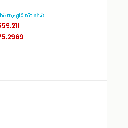
ỗ trợ giá tốt nhất
59.211
75.2969