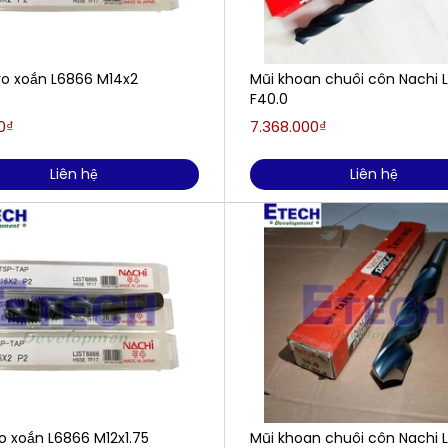
ro xoắn L6866 M14x2
Mũi khoan chuôi côn Nachi 
F40.0
0₫
7.368.000₫
Liên hệ
Liên hệ
o xoắn L6866 M12x1.75
Mũi khoan chuôi côn Nachi 