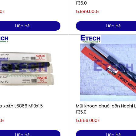
F36.0
0₫
5.989.000₫
Liên hệ
Liên hệ
o xoắn L6866 M10x1.5
Mũi khoan chuôi côn Nachi 
F35.0
0₫
5.656.000₫
Liên hệ
Liên hệ