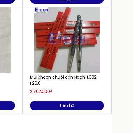
Mũi khoan chuôi côn Nachi L602
D-712
F26.0
230M
2.762.000₫
Liên h
Liên hệ