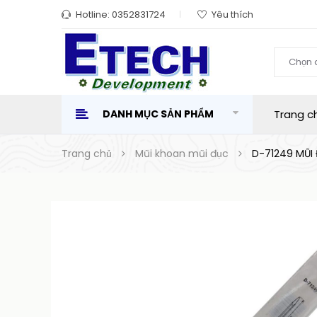
Hotline:
0352831724
Yêu thích
Chọn 
DANH MỤC SẢN PHẨM
Trang c
Trang chủ
Mũi khoan mũi đục
D-71249 MŨI