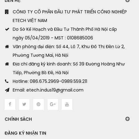
LIÊN HỆ
CÔNG TY CỔ PHẦN ĐẦU TƯ PHÁT TRIỂN CÔNG NGHIỆP
ETECH VIỆT NAM
Do Sở Kế Hoạch và Đầu Tư Thành Phố Hà Nội cấp
ngày 05/04/2019 - MST : 0108685006
Văn phòng đại diện: Số 44, Lô 7, Khu Đô Thị Đền Lừ 2,
Phường Tương Mai, Hà Nội
Địa chỉ đăng ký kinh doanh: Số 39 Đường Hoàng Như
Tiếp, Phường Bồ Đề, Hà Nội
Hotline: 086.675.2969-0989.559.211
Email: etech.indus19@gmail.com
CHÍNH SÁCH
ĐĂNG KÝ NHẬN TIN