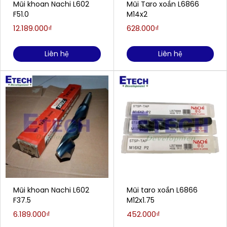
Mũi khoan Nachi L602
Mũi Taro xoắn L6866
F51.0
M14x2
12.189.000₫
628.000₫
Liên hệ
Liên hệ
Mũi khoan Nachi L602
Mũi taro xoắn L6866
F37.5
M12x1.75
6.189.000₫
452.000₫