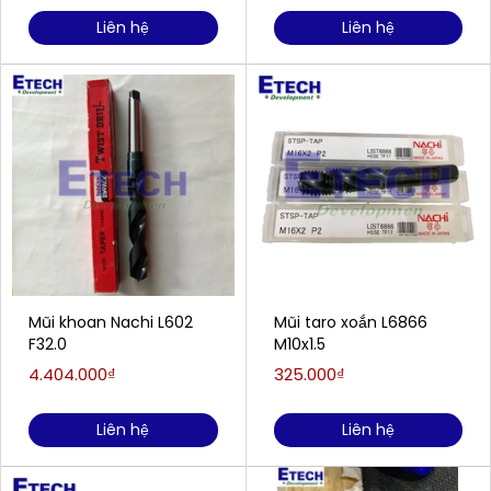
Liên hệ
Liên hệ
Mũi khoan Nachi L602
Mũi taro xoắn L6866
F32.0
M10x1.5
4.404.000₫
325.000₫
Liên hệ
Liên hệ