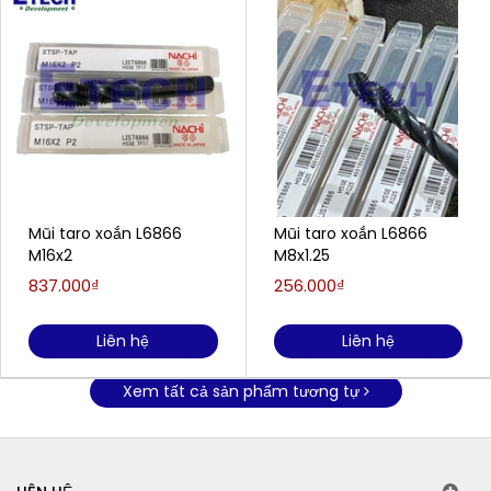
Mũi taro xoắn L6866
Mũi taro xoắn L6866
M16x2
M8x1.25
837.000₫
256.000₫
Liên hệ
Liên hệ
Xem tất cả sản phẩm tương tự