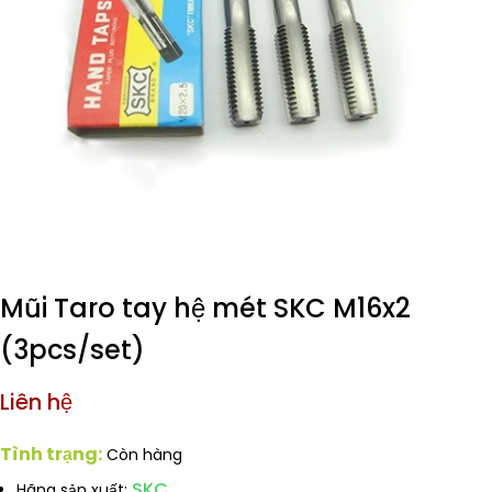
Mũi Taro tay hệ mét SKC M16x2
(3pcs/set)
Liên hệ
Tình trạng:
Còn hàng
SKC
Hãng sản xuất: