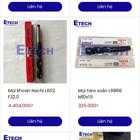
Liên hệ
Liên hệ
Mũi khoan Nachi L602
Mũi taro xoắn L6866
F32.0
M10x1.5
4.404.000₫
325.000₫
Liên hệ
Liên hệ