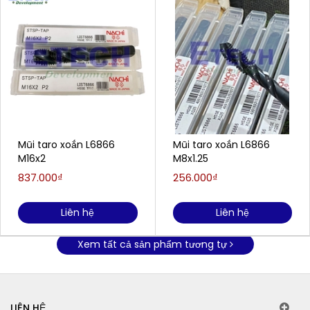
Mũi taro xoắn L6866
Mũi taro xoắn L6866
M16x2
M8x1.25
837.000₫
256.000₫
Liên hệ
Liên hệ
Xem tất cả sản phẩm tương tự
LIÊN HỆ