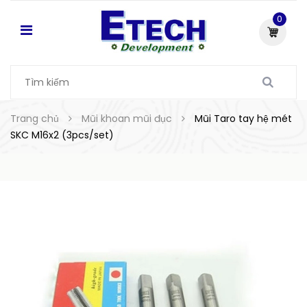
0
Trang chủ
Mũi khoan mũi đục
Mũi Taro tay hệ mét
SKC M16x2 (3pcs/set)