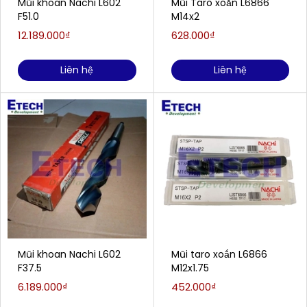
Mũi khoan Nachi L602
Mũi Taro xoắn L6866
F51.0
M14x2
12.189.000₫
628.000₫
Liên hệ
Liên hệ
Mũi khoan Nachi L602
Mũi taro xoắn L6866
F37.5
M12x1.75
6.189.000₫
452.000₫