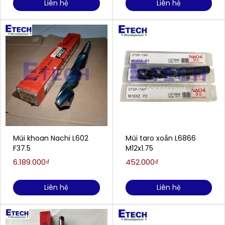
Liên hệ
Liên hệ
Mũi khoan Nachi L602
Mũi taro xoắn L6866
F37.5
M12x1.75
6.189.000₫
452.000₫
Liên hệ
Liên hệ