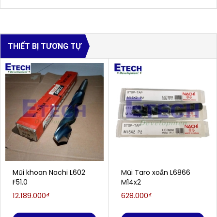
THIẾT BỊ TƯƠNG TỰ
Mũi khoan Nachi L602
Mũi Taro xoắn L6866
F51.0
M14x2
12.189.000₫
628.000₫