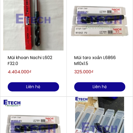
Mũi khoan Nachi L602
Mũi taro xoắn L6866
F32.0
M10x1.5
4.404.000₫
325.000₫
Liên hệ
Liên hệ