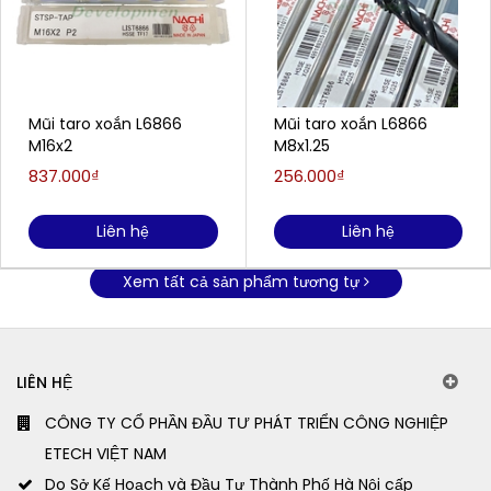
Mũi taro xoắn L6866
Mũi taro xoắn L6866
M16x2
M8x1.25
837.000₫
256.000₫
Liên hệ
Liên hệ
Xem tất cả sản phẩm tương tự
LIÊN HỆ
CÔNG TY CỔ PHẦN ĐẦU TƯ PHÁT TRIỂN CÔNG NGHIỆP
ETECH VIỆT NAM
Do Sở Kế Hoạch và Đầu Tư Thành Phố Hà Nội cấp