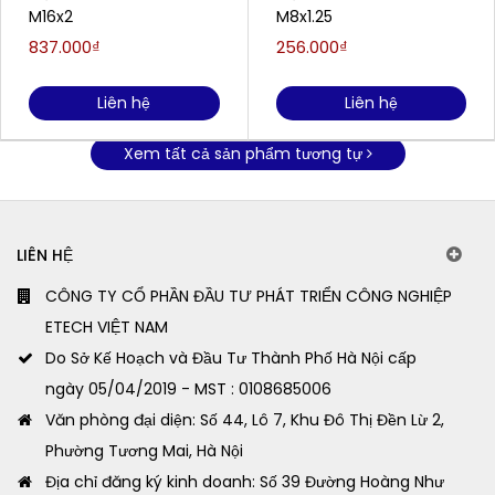
M16x2
M8x1.25
837.000₫
256.000₫
Liên hệ
Liên hệ
Xem tất cả sản phẩm tương tự
LIÊN HỆ
CÔNG TY CỔ PHẦN ĐẦU TƯ PHÁT TRIỂN CÔNG NGHIỆP
ETECH VIỆT NAM
Do Sở Kế Hoạch và Đầu Tư Thành Phố Hà Nội cấp
ngày 05/04/2019 - MST : 0108685006
Văn phòng đại diện: Số 44, Lô 7, Khu Đô Thị Đền Lừ 2,
Phường Tương Mai, Hà Nội
Địa chỉ đăng ký kinh doanh: Số 39 Đường Hoàng Như