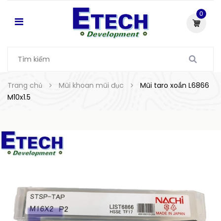
0
Trang chủ
Mũi khoan mũi đục
Mũi taro xoắn L6866
M10x1.5