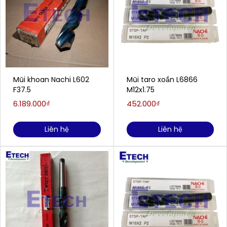
Mũi khoan Nachi L602
Mũi taro xoắn L6866
F37.5
M12x1.75
6.189.000₫
452.000₫
Liên hệ
Liên hệ