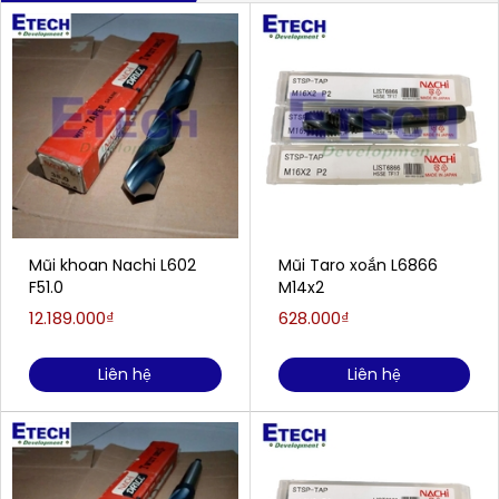
Mũi khoan Nachi L602
Mũi Taro xoắn L6866
F51.0
M14x2
12.189.000₫
628.000₫
Liên hệ
Liên hệ