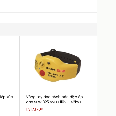
iếp xúc
Vòng tay đeo cảnh báo điện áp
Bút th
cao SEW 325 SVD (110V ~ 42kV)
(240V-
1.317.170₫
2.465.