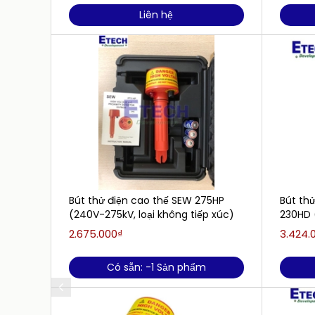
Liên hệ
Bút thử điện cao thế SEW 275HP
Bút thử
(240V-275kV, loại không tiếp xúc)
230HD 
2.675.000₫
3.424.
Có sẵn: -1 Sản phẩm