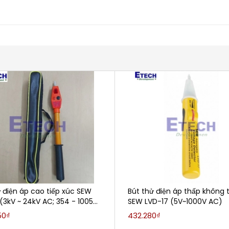
 điện áp cao tiếp xúc SEW
Bút thử điện áp thấp không t
(3kV ~ 24kV AC; 354 - 1005
SEW LVD-17 (5V~1000V AC)
50₫
432.280₫