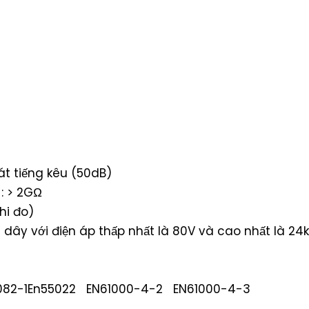
át tiếng kêu (50dB)
: > 2GΩ
hi đo)
 dây với điện áp thấp nhất là 80V và cao nhất là 24k
55082-1En55022 EN61000-4-2 EN61000-4-3