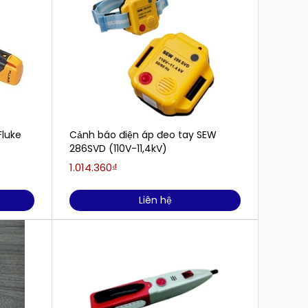
Fluke
Cảnh báo điện áp đeo tay SEW
Thiết 
286SVD (110V-11,4kV)
người
1.014.360₫
1.155.
Liên hệ