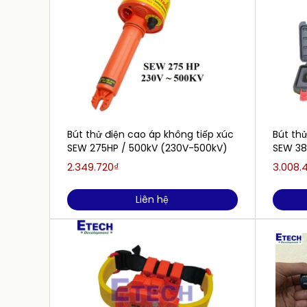
Bút thử điện cao áp không tiếp xúc
Bút thử
SEW 275HP / 500kV (230V-500kV)
SEW 38
2.349.720₫
3.008.
Liên hệ