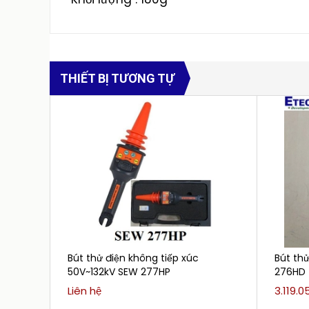
THIẾT BỊ TƯƠNG TỰ
Bút thử điện không tiếp xúc
Bút thử
50V~132kV SEW 277HP
276HD 
mm)
Liên hệ
3.119.0