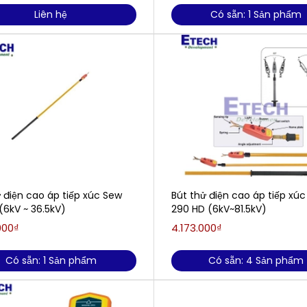
Liên hệ
Có sẵn: 1 Sản phẩm
 điện cao áp tiếp xúc Sew
Bút thử điện cao áp tiếp xú
(6kV ~ 36.5kV)
290 HD (6kV~81.5kV)
000₫
4.173.000₫
Có sẵn: 1 Sản phẩm
Có sẵn: 4 Sản phẩm