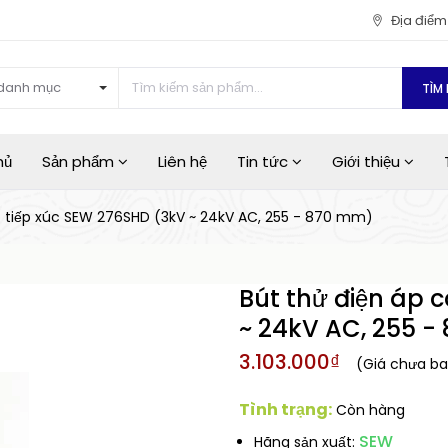
Địa điể
danh mục
TÌM 
hủ
Sản phẩm
Liên hệ
Tin tức
Giới thiệu
o tiếp xúc SEW 276SHD (3kV ~ 24kV AC, 255 - 870 mm)
Bút thử điện áp 
~ 24kV AC, 255 
3.103.000₫
(Giá chưa b
Tình trạng:
Còn hàng
SEW
Hãng sản xuất: