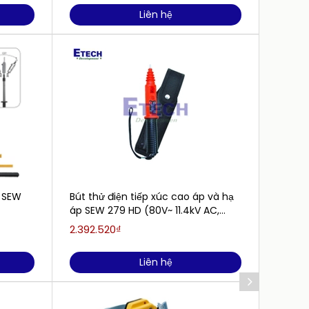
Liên hệ
c SEW
Bút thử điện tiếp xúc cao áp và hạ
Thiết 
áp SEW 279 HD (80V~ 11.4kV AC,
289 S
50Hz/60Hz)
2.392.520₫
2.166.
Liên hệ