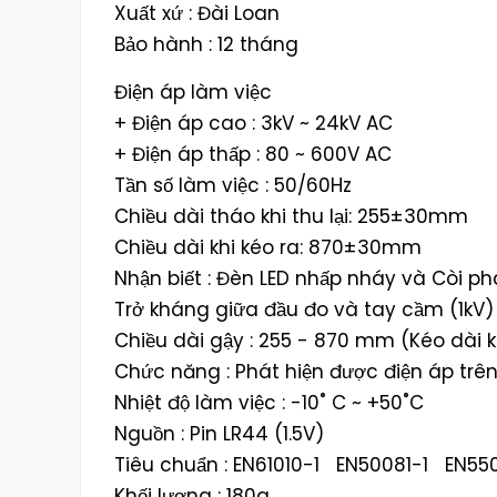
Xuất xứ : Đài Loan
Bảo hành : 12 tháng
Điện áp làm việc
+ Điện áp cao : 3kV ~ 24kV AC
+ Điện áp thấp : 80 ~ 600V AC
Tần số làm việc : 50/60Hz
Chiều dài tháo khi thu lại: 255±30mm
Chiều dài khi kéo ra: 870±30mm
Nhận biết : Đèn LED nhấp nháy và Còi ph
Trở kháng giữa đầu đo và tay cầm (1kV) 
Chiều dài gậy : 255 - 870 mm (Kéo dài k
Chức năng : Phát hiện được điện áp trên
Nhiệt độ làm việc : -10˚ C ~ +50˚C
Nguồn : Pin LR44 (1.5V)
Tiêu chuẩn : EN61010-1 EN50081-1 EN
Khối lượng : 180g