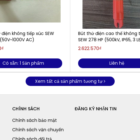
ử điện không tiếp xúc SEW
Bút thử điện cao thế không t
 (50V~1000V AC)
SEW 278 HP (500kV, IP65, 3 L
0₫
2.622.570₫
Có sẵn: 1 Sản phẩm
Liên hệ
Xem tất cả sản phẩm tương tự
CHÍNH SÁCH
ĐĂNG KÝ NHẬN TIN
Chính sách bảo mật
Chính sách vận chuyển
Chính sách đổi trả