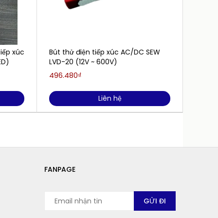
iếp xúc
Bút thử điện tiếp xúc AC/DC SEW
Bút th
ED)
LVD-20 (12V ~ 600V)
380 HP
496.480₫
5.136.
Liên hệ
FANPAGE