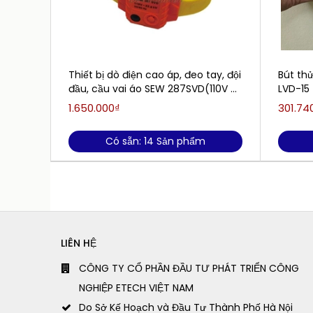
Thiết bị dò điện cao áp, đeo tay, đội
Bút th
đầu, cầu vai áo SEW 287SVD(110V -
LVD-15
22.8KVAC)
1.650.000₫
301.74
Có sẵn: 14 Sản phẩm
LIÊN HỆ
CÔNG TY CỔ PHẦN ĐẦU TƯ PHÁT TRIỂN CÔNG
NGHIỆP ETECH VIỆT NAM
Do Sở Kế Hoạch và Đầu Tư Thành Phố Hà Nội