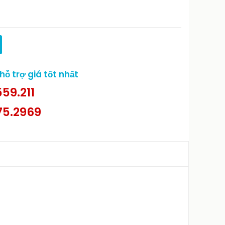
ỗ trợ giá tốt nhất
59.211
75.2969