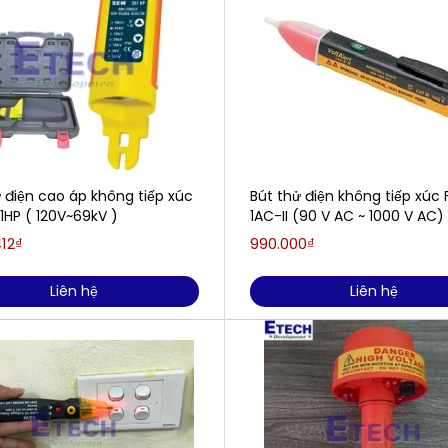
 điện cao áp không tiếp xúc
Bút thử điện không tiếp xúc 
1HP ( 120V~69kV )
1AC-II (90 V AC ~ 1000 V AC)
412₫
990.000₫
Liên hệ
Liên hệ