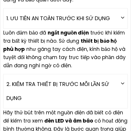
1. ƯU TIÊN AN TOÀN TRƯỚC KHI SỬ DỤNG
Luôn đảm bảo đã
ngắt nguồn điện
trước khi kiểm
tra bất kỳ thiết bị nào. Sử dụng
thiết bị bảo hộ
phù hợp
như găng tay cách điện, kính bảo hộ và
tuyệt đối không chạm tay trực tiếp vào phần dây
dẫn đang nghi ngờ có điện.
2. KIỂM TRA THIẾT BỊ TRƯỚC MỖI LẦN SỬ
DỤNG
Hãy thử bút trên một nguồn điện đã biết có điện
để kiểm tra xem
đèn LED và âm báo
có hoạt động
bình thường không. Đây là bước quan trọng giúp