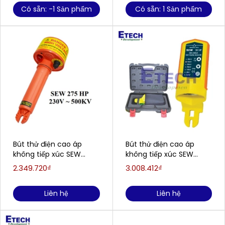
Có sẵn: -1 Sản phẩm
Có sẵn: 1 Sản phẩm
Bút thử điện cao áp
Bút thử điện cao áp
không tiếp xúc SEW
không tiếp xúc SEW
275HP / 500kV (230V-
381HP ( 120V~69kV )
2.349.720₫
3.008.412₫
500kV)
Liên hệ
Liên hệ