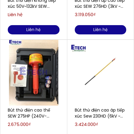
Bút thử điện không tiếp
Bút thử điện áp cao tiếp
xúc 50V~132kV SEW
xúc SEW 276HD (3kV ~
277HP
24kV AC; 354 - 1005
Liên hệ
3.119.050₫
mm)
Liên hệ
Liên hệ
Bút thử điện cao thế
Bút thử điện cao áp tiếp
SEW 275HP (240V-
xúc Sew 230HD (6kV ~
275kV, loại không tiếp
36.5kV)
2.675.000₫
3.424.000₫
xúc)