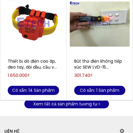
Thiết bị dò điện cao áp,
Bút thử điện không tiếp
đeo tay, đội đầu, cầu vai
xúc SEW LVD-15
áo SEW 287SVD(110V -
(50V~1000V AC)
1.650.000₫
301.740₫
22.8KVAC)
Có sẵn: 14 Sản phẩm
Có sẵn: 1 Sản phẩm
Xem tất cả sản phẩm tương tự
LIÊN HỆ