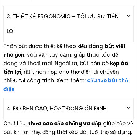
3. THIẾT KẾ ERGONOMIC – TỐI ƯU SỰ TIỆN
LỢI
Thân bút được thiết kế theo kiểu dáng
bút viết
nhỏ gọn
, vừa vặn tay cầm, giúp thao tác dễ
dàng và thoải mái. Ngoài ra, bút còn có
kẹp áo
tiện lợi
, rất thích hợp cho thợ điện di chuyển
nhiều tại công trình. Xem thêm:
cấu tạo bút thử
điện
4. ĐỘ BỀN CAO, HOẠT ĐỘNG ỔN ĐỊNH
Chất liệu
nhựa cao cấp chống va đập
giúp bảo vệ
bút khi rơi nhẹ, đồng thời kéo dài tuổi thọ sử dụng.