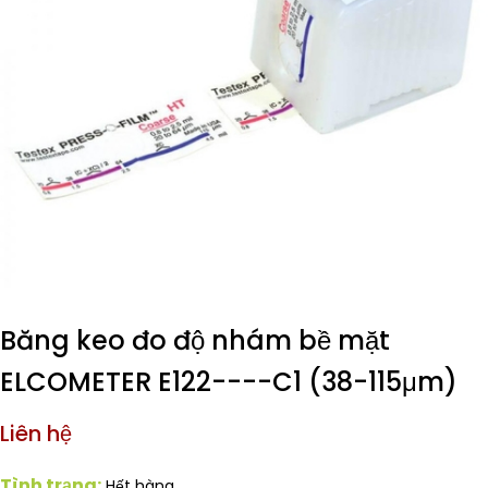
Băng keo đo độ nhám bề mặt
ELCOMETER E122----C1 (38-115μm)
Liên hệ
Tình trạng:
Hết hàng