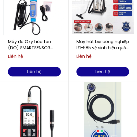
Máy đo Oxy hòa tan
Máy hút bụi công nghiệp
(DO) SMARTSENSOR
IZI-585 vệ sinh hiệu quả
AR8210 (0,00 ~ 20,00
cho doanh nghiệp
Liên hệ
Liên hệ
mg/L)
Liên hệ
Liên hệ