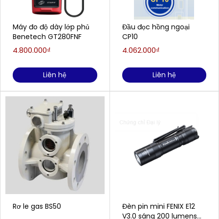
Máy đo độ dày lớp phủ
Đầu đọc hồng ngoại
Benetech GT280FNF
CP10
4.800.000₫
4.062.000₫
Liên hệ
Liên hệ
Rơ le gas BS50
Đèn pin mini FENIX E12
V3.0 sáng 200 lumens