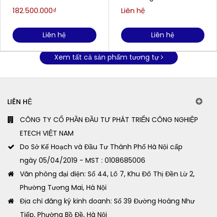
chiếu xa 78m
182.500.000₫
Liên hệ
Liên hệ
Liên hệ
Xem tất cả sản phẩm tương tự
LIÊN HỆ
CÔNG TY CỔ PHẦN ĐẦU TƯ PHÁT TRIỂN CÔNG NGHIỆP
ETECH VIỆT NAM
Do Sở Kế Hoạch và Đầu Tư Thành Phố Hà Nội cấp
ngày 05/04/2019 - MST : 0108685006
Văn phòng đại diện: Số 44, Lô 7, Khu Đô Thị Đền Lừ 2,
Phường Tương Mai, Hà Nội
Địa chỉ đăng ký kinh doanh: Số 39 Đường Hoàng Như
Tiếp, Phường Bồ Đề, Hà Nội