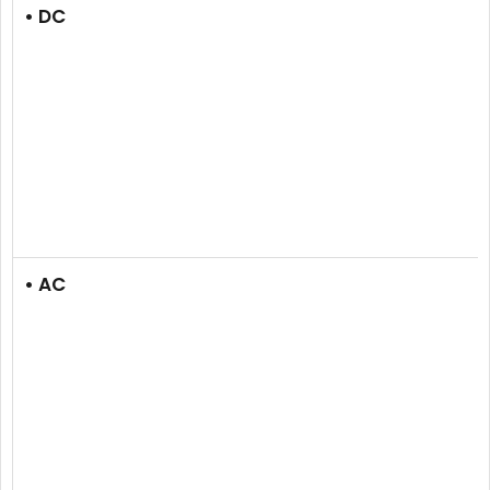
• DC
• AC