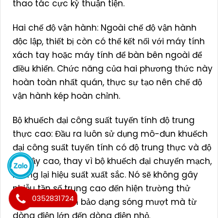
thao tác cực kỳ thuận tiện.
Hai chế độ vận hành: Ngoài chế độ vận hành
độc lập, thiết bị còn có thể kết nối với máy tính
xách tay hoặc máy tính để bàn bên ngoài để
điều khiển. Chức năng của hai phương thức này
hoàn toàn nhất quán, thực sự tạo nên chế độ
vận hành kép hoàn chỉnh.
Bộ khuếch đại công suất tuyến tính độ trung
thực cao: Đầu ra luôn sử dụng mô-đun khuếch
đại công suất tuyến tính có độ trung thực và độ
tin cậy cao, thay vì bộ khuếch đại chuyển mạch,
mang lại hiệu suất xuất sắc. Nó sẽ không gây
nhiễu tần số trung cao đến hiện trường thử
0352831724
nghiệm và đảm bảo dạng sóng mượt mà từ
dòng điện lớn đến dòng điện nhỏ.