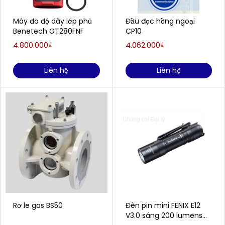
Máy đo độ dày lớp phủ
Đầu đọc hồng ngoại
Benetech GT280FNF
CP10
4.800.000₫
4.062.000₫
Liên hệ
Liên hệ
Rơ le gas BS50
Đèn pin mini FENIX E12
V3.0 sáng 200 lumens