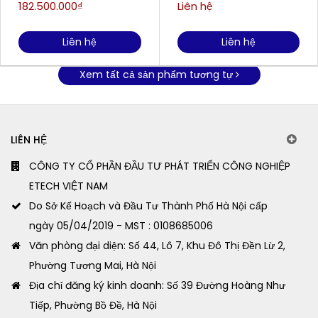
chiếu xa 78m
182.500.000₫
Liên hệ
Liên hệ
Liên hệ
Xem tất cả sản phẩm tương tự
LIÊN HỆ
CÔNG TY CỔ PHẦN ĐẦU TƯ PHÁT TRIỂN CÔNG NGHIỆP
ETECH VIỆT NAM
Do Sở Kế Hoạch và Đầu Tư Thành Phố Hà Nội cấp
ngày 05/04/2019 - MST : 0108685006
Văn phòng đại diện: Số 44, Lô 7, Khu Đô Thị Đền Lừ 2,
Phường Tương Mai, Hà Nội
Địa chỉ đăng ký kinh doanh: Số 39 Đường Hoàng Như
Tiếp, Phường Bồ Đề, Hà Nội