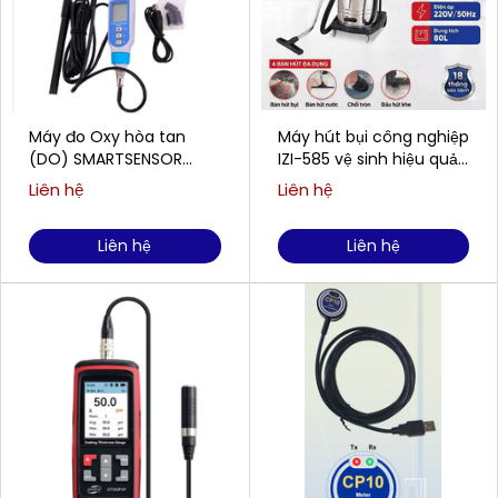
Máy đo Oxy hòa tan
Máy hút bụi công nghiệp
(DO) SMARTSENSOR
IZI-585 vệ sinh hiệu quả
AR8210 (0,00 ~ 20,00
cho doanh nghiệp
Liên hệ
Liên hệ
mg/L)
Liên hệ
Liên hệ