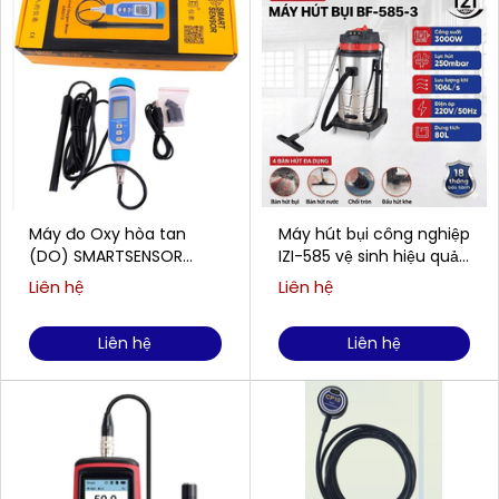
Máy đo Oxy hòa tan
Máy hút bụi công nghiệp
(DO) SMARTSENSOR
IZI-585 vệ sinh hiệu quả
AR8210 (0,00 ~ 20,00
cho doanh nghiệp
Liên hệ
Liên hệ
mg/L)
Liên hệ
Liên hệ