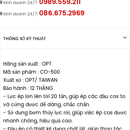
0989.559.211
Kinh doanh 24/7:
086.675.2969
Kinh doanh 24/7:
THÔNG SỐ KỸ THUẬT
Hãng sản xuất : OPT
Mã sản phẩm : CO-500
Xuất xứ : OPT/ TAIWAN
Bảo hành : 12 THÁNG
- Lực ép lớn lên tới 20 tấn, gúp ép các đầu cos to
và cứng được dễ dàng, chắc chắn.
- Sử dụng bơm thủy lực rời, giúp việc ép cos được
nhanh chóng, hiệu quả cao.
- Đầu ép có thiết kế dạng chốt lật, giúp thao tác