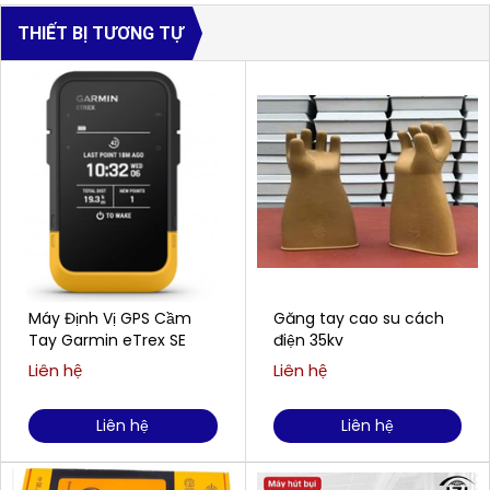
THIẾT BỊ TƯƠNG TỰ
Máy Định Vị GPS Cầm
Găng tay cao su cách
Tay Garmin eTrex SE
điện 35kv
Liên hệ
Liên hệ
Liên hệ
Liên hệ