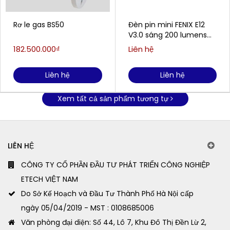
Rơ le gas BS50
Đèn pin mini FENIX E12
V3.0 sáng 200 lumens
chiếu xa 78m
182.500.000₫
Liên hệ
Liên hệ
Liên hệ
Xem tất cả sản phẩm tương tự
LIÊN HỆ
CÔNG TY CỔ PHẦN ĐẦU TƯ PHÁT TRIỂN CÔNG NGHIỆP
ETECH VIỆT NAM
Do Sở Kế Hoạch và Đầu Tư Thành Phố Hà Nội cấp
ngày 05/04/2019 - MST : 0108685006
Văn phòng đại diện: Số 44, Lô 7, Khu Đô Thị Đền Lừ 2,