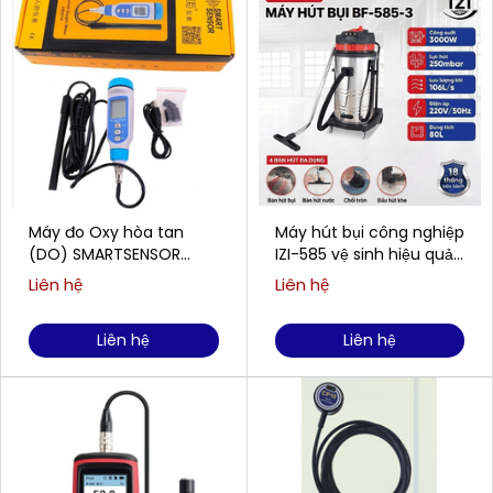
Máy đo Oxy hòa tan
Máy hút bụi công nghiệp
(DO) SMARTSENSOR
IZI-585 vệ sinh hiệu quả
AR8210 (0,00 ~ 20,00
cho doanh nghiệp
Liên hệ
Liên hệ
mg/L)
Liên hệ
Liên hệ