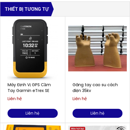
THIẾT BỊ TƯƠNG TỰ
Máy Định Vị GPS Cầm
Găng tay cao su cách
Tay Garmin eTrex SE
điện 35kv
Liên hệ
Liên hệ
Liên hệ
Liên hệ