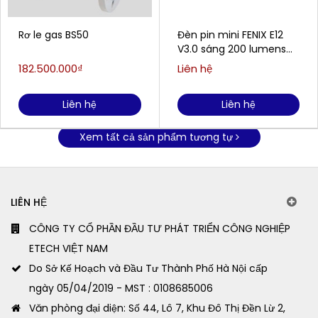
Rơ le gas BS50
Đèn pin mini FENIX E12
V3.0 sáng 200 lumens
chiếu xa 78m
182.500.000₫
Liên hệ
Liên hệ
Liên hệ
Xem tất cả sản phẩm tương tự
LIÊN HỆ
CÔNG TY CỔ PHẦN ĐẦU TƯ PHÁT TRIỂN CÔNG NGHIỆP
ETECH VIỆT NAM
Do Sở Kế Hoạch và Đầu Tư Thành Phố Hà Nội cấp
ngày 05/04/2019 - MST : 0108685006
Văn phòng đại diện: Số 44, Lô 7, Khu Đô Thị Đền Lừ 2,