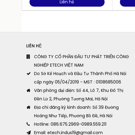
Liên hệ
LIÊN HỆ
CÔNG TY CỔ PHẦN ĐẦU TƯ PHÁT TRIỂN CÔNG
NGHIỆP ETECH VIỆT NAM
Do Sở Kế Hoạch và Đầu Tư Thành Phố Hà Nội
cấp ngày 05/04/2019 - MST : 0108685006
Văn phòng đại diện: Số 44, Lô 7, Khu Đô Thị
Đền Lừ 2, Phường Tương Mai, Hà Nội
Địa chỉ đăng ký kinh doanh: Số 39 Đường
Hoàng Như Tiếp, Phường Bồ Đề, Hà Nội
Hotline: 086.675.2969-0989.559.211
Email: etech.indus19@gmail.com