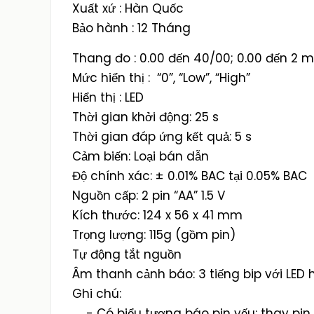
Xuất xứ : Hàn Quốc
Bảo hành : 12 Tháng
Thang đo : 0.00 đến 40/00; 0.00 đến 2 m
Mức hiển thị : “0”, “Low”, “High”
Hiển thị : LED
Thời gian khởi động: 25 s
Thời gian đáp ứng kết quả: 5 s
Cảm biến: Loại bán dẫn
Độ chính xác: ± 0.01% BAC tại 0.05% BAC
Nguồn cấp: 2 pin “AA” 1.5 V
Kích thước: 124 x 56 x 41 mm
Trọng lượng: 115g (gồm pin)
Tự động tắt nguồn
Âm thanh cảnh báo: 3 tiếng bip với LED h
Ghi chú:
- Có biểu tượng báo pin yếu: thay pin