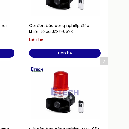
 nói
Còi đèn báo công nghiệp điều
Còi đ
khiển từ xa JZXF-05YK
sáng 
Liên hệ
Liên h
Liên hệ