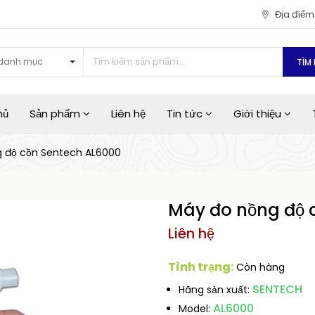
Địa điể
danh mục
TÌM 
hủ
Sản phẩm
Liên hệ
Tin tức
Giới thiệu
 độ cồn Sentech AL6000
Máy đo nồng độ 
Liên hệ
Tình trạng:
Còn hàng
SENTECH
Hãng sản xuất:
AL6000
Model: