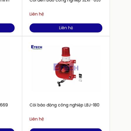
chỉnh
Còi đèn báo công nghiệp JZXF-05J
Còi đ
Liên hệ
Liên h
Liên hệ
-669
Còi báo động công nghiệp LBJ-180
Còi đè
khiển 
Liên hệ
Liên h