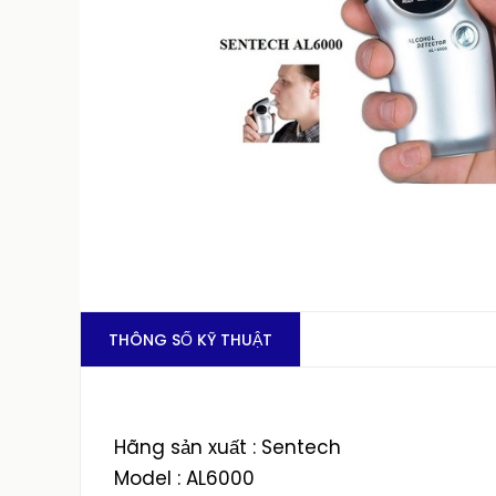
THÔNG SỐ KỸ THUẬT
Hãng sản xuất : Sentech
Model : AL6000