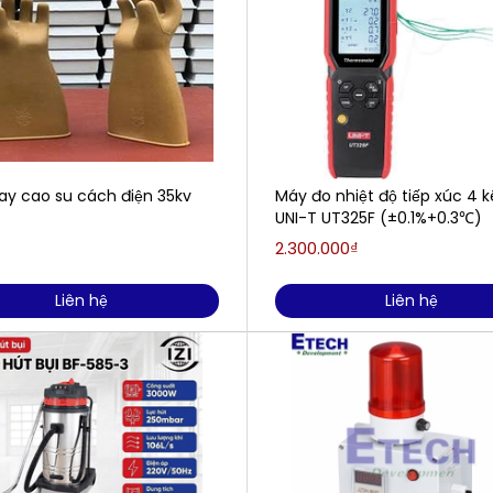
ay cao su cách điện 35kv
Máy đo nhiệt độ tiếp xúc 4 
UNI-T UT325F (±0.1%+0.3℃)
2.300.000₫
Liên hệ
Liên hệ