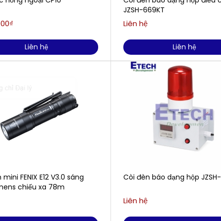
c hồng ngoại CP10
Còi đèn báo dạng hộp điều 
JZSH-669KT
000₫
Liên hệ
Liên hệ
Liên hệ
 mini FENIX E12 V3.0 sáng
Còi đèn báo dạng hộp JZSH
mens chiếu xa 78m
Liên hệ