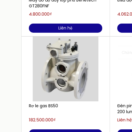
Máy đo độ dày lớp phủ Benetech
Đầu đọ
GT280FNF
4.800.000₫
4.062.
Liên hệ
Rơ le gas BS50
Đèn pin
200 lu
182.500.000₫
Liên hệ