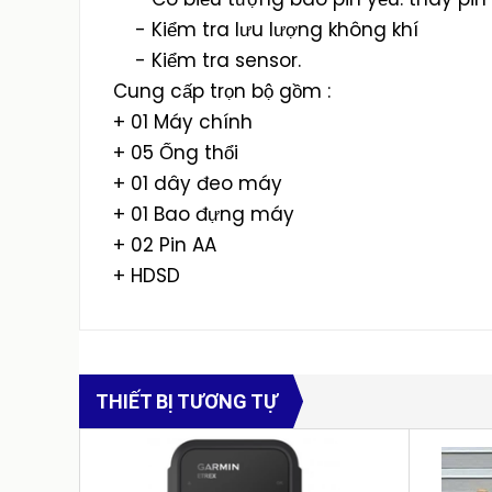
- Kiểm tra lưu lượng không khí
- Kiểm tra sensor.
Cung cấp trọn bộ gồm :
+ 01 Máy chính
+ 05 Ống thổi
+ 01 dây đeo máy
+ 01 Bao đựng máy
+ 02 Pin AA
+ HDSD
THIẾT BỊ TƯƠNG TỰ