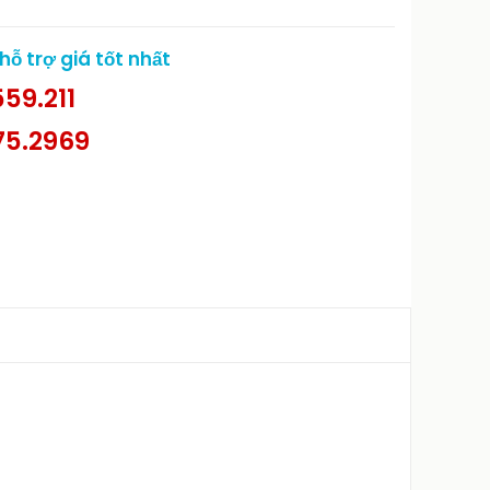
ỗ trợ giá tốt nhất
59.211
75.2969