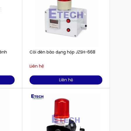
kênh
Còi đèn báo dạng hộp JZSH-668
Còi bá
Liên hệ
Liên h
Liên hệ