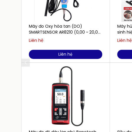
Máy đo Oxy hòa tan (DO)
Máy hút
SMARTSENSOR AR8210 (0,00 ~ 20,00
sinh h
mg/L)
Liên hệ
Liên hệ
Liên hệ