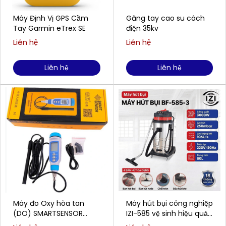
Máy Định Vị GPS Cầm
Găng tay cao su cách
Tay Garmin eTrex SE
điện 35kv
Liên hệ
Liên hệ
Liên hệ
Liên hệ
Máy đo Oxy hòa tan
Máy hút bụi công nghiệp
(DO) SMARTSENSOR
IZI-585 vệ sinh hiệu quả
AR8210 (0,00 ~ 20,00
cho doanh nghiệp