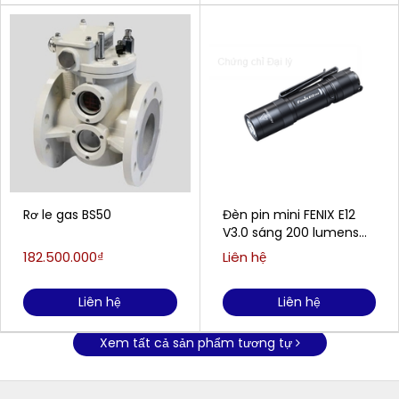
Rơ le gas BS50
Đèn pin mini FENIX E12
V3.0 sáng 200 lumens
chiếu xa 78m
182.500.000₫
Liên hệ
Liên hệ
Liên hệ
Xem tất cả sản phẩm tương tự