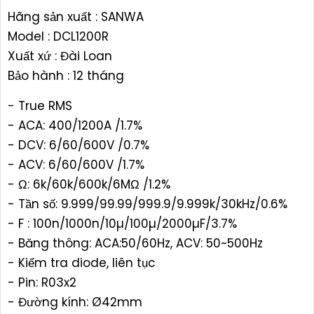
Hãng sản xuất : SANWA
Model : DCL1200R
Xuất xứ : Đài Loan
Bảo hành : 12 tháng
- True RMS
- ACA: 400/1200A /1.7%
- DCV: 6/60/600V /0.7%
- ACV: 6/60/600V /1.7%
- Ω: 6k/60k/600k/6MΩ /1.2%
- Tần số: 9.999/99.99/999.9/9.999k/30kHz/0.6%
- F : 100n/1000n/10µ/100µ/2000µF/3.7%
- Băng thông: ACA:50/60Hz, ACV: 50~500Hz
- Kiểm tra diode, liên tục
- Pin: R03x2
- Đường kính: Ø42mm