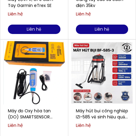
Tay Garmin eTrex SE
điện 35kv
Liên hệ
Liên hệ
Liên hệ
Liên hệ
Máy đo Oxy hòa tan
Máy hút bụi công nghiệp
(DO) SMARTSENSOR
IZI-585 vệ sinh hiệu quả
AR8210 (0,00 ~ 20,00
cho doanh nghiệp
Liên hệ
Liên hệ
mg/L)