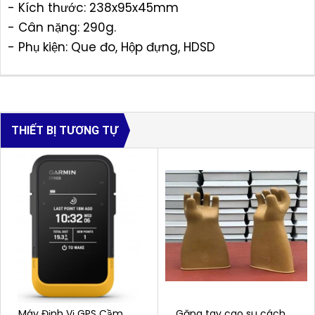
- Kích thước: 238x95x45mm
- Cân nặng: 290g.
- Phụ kiện: Que đo, Hộp đựng, HDSD
THIẾT BỊ TƯƠNG TỰ
Máy Định Vị GPS Cầm
Găng tay cao su cách