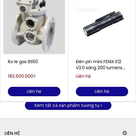
Rơ le gas BS50
Đèn pin mini FENIX E12
V3.0 sáng 200 lumens
chiếu xa 78m
182.500.000₫
Liên hệ
Liên hệ
Liên hệ
Xem tất cả sản phẩm tương tự
LIÊN HỆ