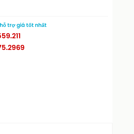
ỗ trợ giá tốt nhất
59.211
75.2969