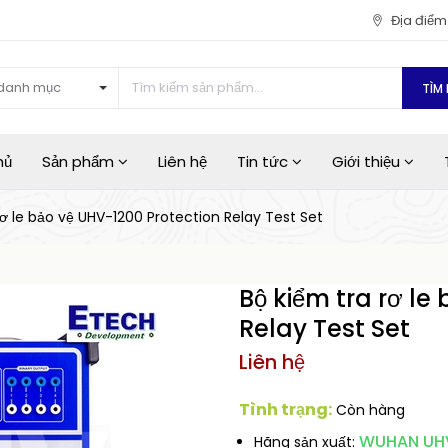
Địa điể
danh mục
TÌM 
hủ
Sản phẩm
Liên hệ
Tin tức
Giới thiệu
rơ le bảo vệ UHV-1200 Protection Relay Test Set
Bộ kiểm tra rơ le
Relay Test Set
Liên hệ
Tình trạng:
Còn hàng
WUHAN UH
Hãng sản xuất: