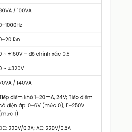
80VA / 100VA
0–1000Hz
0–20 lần
0 ~ ±160V – độ chính xác 0.5
0 ~ ±320V
70VA / 140VA
Tiếp điểm khô 1–20mA, 24V; Tiếp điểm
có điện áp: 0–6V (mức 0), 11–250V
(mức 1)
DC: 220V/0.2A; AC: 220V/0.5A