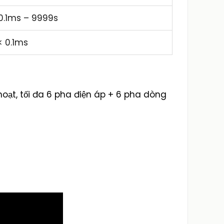
0.1ms – 9999s
< 0.1ms
hoạt, tối đa 6 pha điện áp + 6 pha dòng