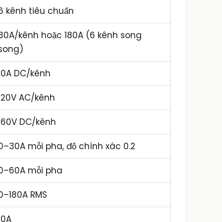
6 kênh tiêu chuẩn
30A/kênh hoặc 180A (6 kênh song
song)
10A DC/kênh
120V AC/kênh
160V DC/kênh
0–30A mỗi pha, độ chính xác 0.2
0–60A mỗi pha
0–180A RMS
10A