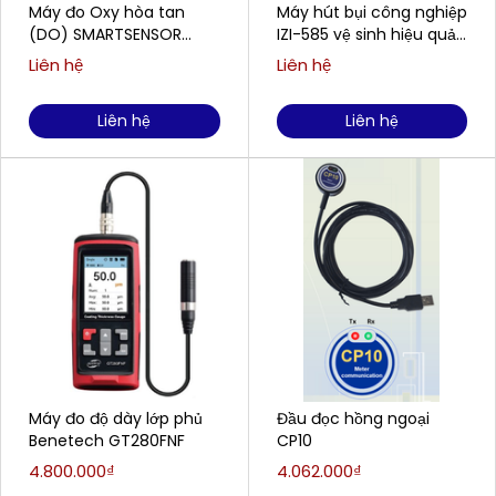
Máy đo Oxy hòa tan
Máy hút bụi công nghiệp
(DO) SMARTSENSOR
IZI-585 vệ sinh hiệu quả
AR8210 (0,00 ~ 20,00
cho doanh nghiệp
Liên hệ
Liên hệ
mg/L)
Liên hệ
Liên hệ
Máy đo độ dày lớp phủ
Đầu đọc hồng ngoại
Benetech GT280FNF
CP10
4.800.000₫
4.062.000₫