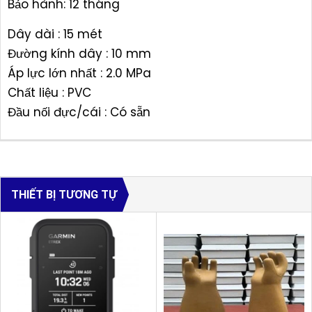
Bảo hành: 12 tháng
Dây dài : 15 mét
Đường kính dây : 10 mm
Áp lực lớn nhất : 2.0 MPa
Chất liệu : PVC
Đầu nối đực/cái : Có sẵn
THIẾT BỊ TƯƠNG TỰ