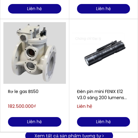
Liên hệ
Liên hệ
Rơ le gas BS50
Đèn pin mini FENIX E12
V3.0 sáng 200 lumens
chiếu xa 78m
182.500.000₫
Liên hệ
Liên hệ
Liên hệ
Xem tất cả sản phẩm tương tự