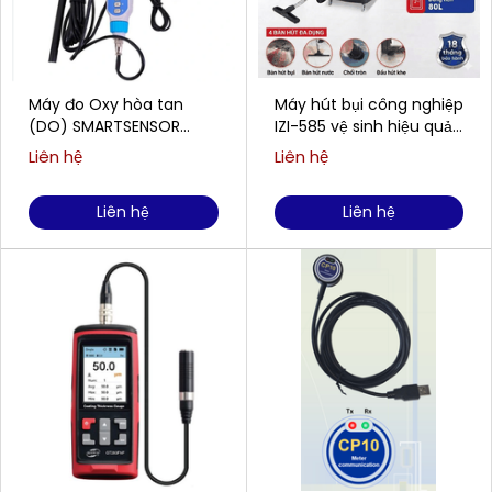
Máy đo Oxy hòa tan
Máy hút bụi công nghiệp
(DO) SMARTSENSOR
IZI-585 vệ sinh hiệu quả
AR8210 (0,00 ~ 20,00
cho doanh nghiệp
Liên hệ
Liên hệ
mg/L)
Liên hệ
Liên hệ