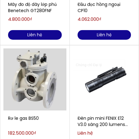
Máy đo độ dày lớp phủ
Đầu đọc hồng ngoại
Benetech GT280FNF
CP10
4.800.000₫
4.062.000₫
Liên hệ
Liên hệ
Rơ le gas BS50
Đèn pin mini FENIX E12
V3.0 sáng 200 lumens
chiếu xa 78m
182.500.000₫
Liên hệ