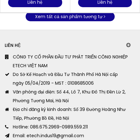
Liên hệ
Liên hệ
Xem tất cả sản phẩm tương tự
LIÊN HỆ
CÔNG TY CỔ PHẦN ĐẦU TƯ PHÁT TRIỂN CÔNG NGHIỆP
ETECH VIỆT NAM
Do Sở Kế Hoạch và Đầu Tư Thành Phố Hà Nội cấp
ngày 05/04/2019 - MST : 0108685006
Văn phòng đại diện: Số 44, Lô 7, Khu Đô Thị Đền Lừ 2,
Phường Tương Mai, Hà Nội
Địa chỉ đăng ký kinh doanh: Số 39 Đường Hoàng Như
Tiếp, Phường Bồ Đề, Hà Nội
Hotline: 086.675.2969-0989.559.211
Email: etech.indus19@gmail.com