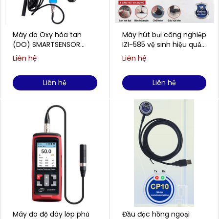
Máy đo Oxy hòa tan
Máy hút bụi công nghiệp
(DO) SMARTSENSOR
IZI-585 vệ sinh hiệu quả
AR8210 (0,00 ~ 20,00
cho doanh nghiệp
Liên hệ
Liên hệ
mg/L)
Liên hệ
Liên hệ
Máy đo độ dày lớp phủ
Đầu đọc hồng ngoại