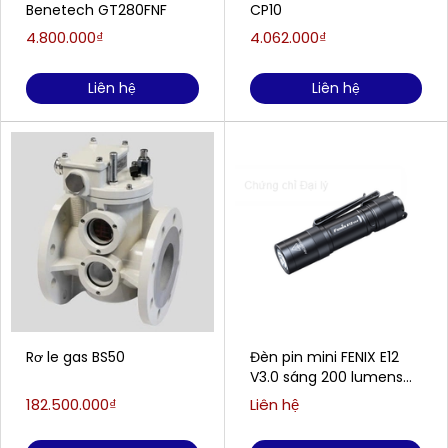
Benetech GT280FNF
CP10
4.800.000₫
4.062.000₫
Liên hệ
Liên hệ
Rơ le gas BS50
Đèn pin mini FENIX E12
V3.0 sáng 200 lumens
chiếu xa 78m
182.500.000₫
Liên hệ