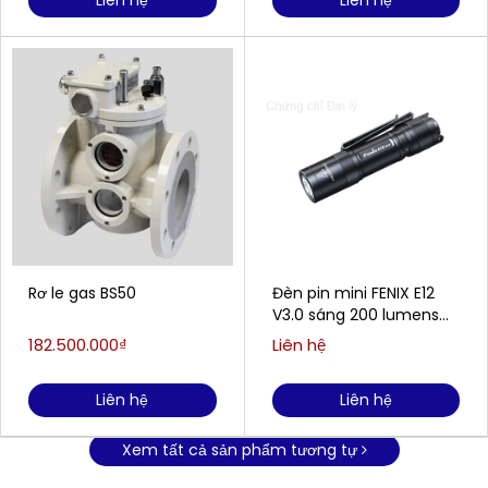
Liên hệ
Liên hệ
Rơ le gas BS50
Đèn pin mini FENIX E12
V3.0 sáng 200 lumens
chiếu xa 78m
182.500.000₫
Liên hệ
Liên hệ
Liên hệ
Xem tất cả sản phẩm tương tự