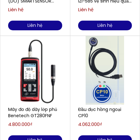
(DO) SMARTSENSOR
IZI-585 vệ sinh hiệu quả
AR8210 (0,00 ~ 20,00
cho doanh nghiệp
Liên hệ
Liên hệ
mg/L)
Liên hệ
Liên hệ
Máy đo độ dày lớp phủ
Đầu đọc hồng ngoại
Benetech GT280FNF
CP10
4.800.000₫
4.062.000₫