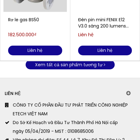
Rơ le gas BS50
Đèn pin mini FENIX E12
V3.0 sáng 200 lumens
chiếu xa 78m
182.500.000₫
Liên hệ
Liên hệ
Liên hệ
Xem tất cả sản phẩm tương tự
LIÊN HỆ
CÔNG TY CỔ PHẦN ĐẦU TƯ PHÁT TRIỂN CÔNG NGHIỆP
ETECH VIỆT NAM
Do Sở Kế Hoạch và Đầu Tư Thành Phố Hà Nội cấp
ngày 05/04/2019 - MST : 0108685006