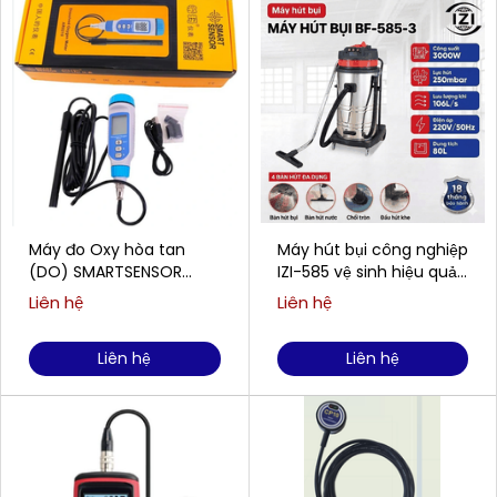
Máy đo Oxy hòa tan
Máy hút bụi công nghiệp
(DO) SMARTSENSOR
IZI-585 vệ sinh hiệu quả
AR8210 (0,00 ~ 20,00
cho doanh nghiệp
Liên hệ
Liên hệ
mg/L)
Liên hệ
Liên hệ