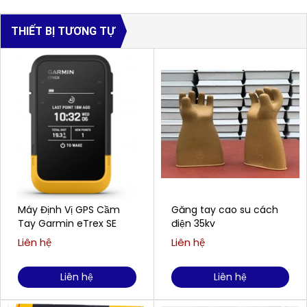
THIẾT BỊ TƯƠNG TỰ
Máy Định Vị GPS Cầm
Găng tay cao su cách
Tay Garmin eTrex SE
điện 35kv
Liên hệ
Liên hệ
Liên hệ
Liên hệ