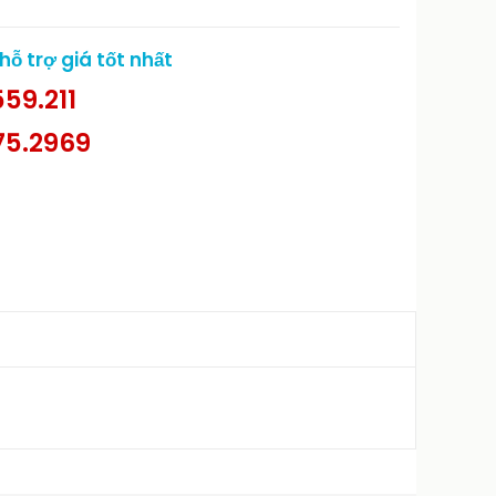
ỗ trợ giá tốt nhất
59.211
75.2969