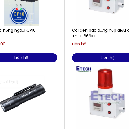
c hồng ngoại CP10
Còi đèn báo dạng hộp điều 
JZSH-669KT
000₫
Liên hệ
Liên hệ
Liên hệ