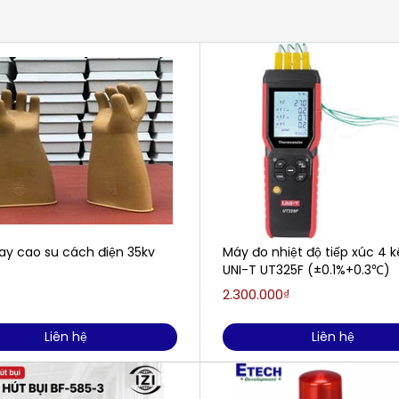
ay cao su cách điện 35kv
Máy đo nhiệt độ tiếp xúc 4 
UNI-T UT325F (±0.1%+0.3℃)
2.300.000₫
Liên hệ
Liên hệ