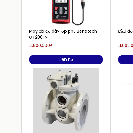
Máy đo độ dày lớp phủ Benetech
Đầu đọ
GT280FNF
4.800.000₫
4.062.
Liên hệ