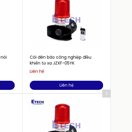
 nói
Còi đèn báo công nghiệp điều
Còi đ
khiển từ xa JZXF-05YK
sáng 
Liên hệ
Liên h
Liên hệ