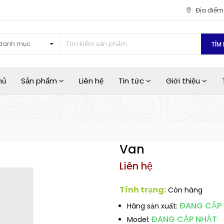
Địa điể
danh mục
TÌM 
hủ
Sản phẩm
Liên hệ
Tin tức
Giới thiệu
Van
Liên hệ
Tình trạng:
Còn hàng
ĐANG CẬP
Hãng sản xuất:
ĐANG CẬP NHẬT
Model: