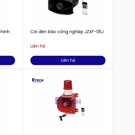
chỉnh
Còi đèn báo công nghiệp JZXF-05J
Còi đ
Liên hệ
Liên h
Liên hệ