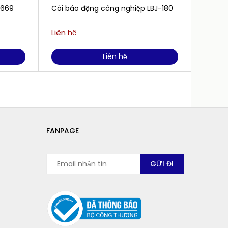
-669
Còi báo động công nghiệp LBJ-180
Còi đè
khiển 
Liên hệ
Liên h
Liên hệ
FANPAGE