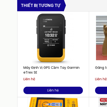
THIẾT BỊ TƯƠNG TỰ
Máy Định Vị GPS Cầm Tay Garmin
Găng t
eTrex SE
Liên hệ
Liên hệ
Liên hệ