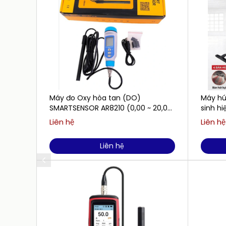
Máy đo Oxy hòa tan (DO)
Máy hút
SMARTSENSOR AR8210 (0,00 ~ 20,00
sinh h
mg/L)
Liên hệ
Liên hệ
Liên hệ